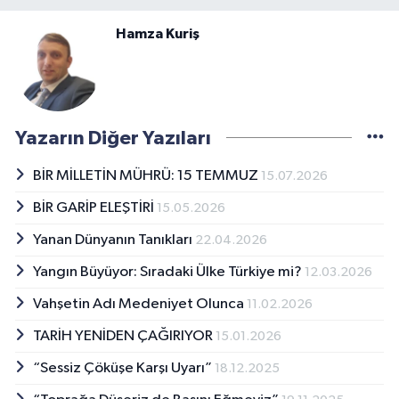
Hamza Kuriş
Yazarın Diğer Yazıları
BİR MİLLETİN MÜHRÜ: 15 TEMMUZ
15.07.2026
BİR GARİP ELEŞTİRİ
15.05.2026
Yanan Dünyanın Tanıkları
22.04.2026
Yangın Büyüyor: Sıradaki Ülke Türkiye mi?
12.03.2026
Vahşetin Adı Medeniyet Olunca
11.02.2026
TARİH YENİDEN ÇAĞIRIYOR
15.01.2026
“Sessiz Çöküşe Karşı Uyarı”
18.12.2025