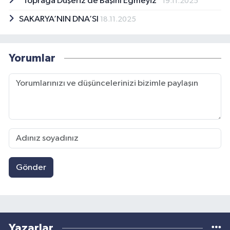
“Toprağa Düşeriz de Başını Eğmeyiz”
19.11.2025
SAKARYA’NIN DNA’SI
18.11.2025
Yorumlar
Gönder
Yazarlar