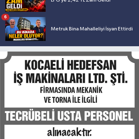
LPG’ye 2,42 TL Zam Geldi
6
Metruk Bina Mahalleliyi İsyan Ettirdi