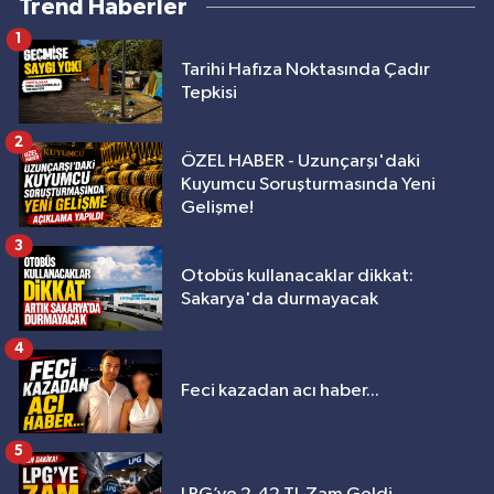
Trend Haberler
1
Tarihi Hafıza Noktasında Çadır
Tepkisi
2
ÖZEL HABER - Uzunçarşı'daki
Kuyumcu Soruşturmasında Yeni
Gelişme!
3
Otobüs kullanacaklar dikkat:
Sakarya'da durmayacak
4
Feci kazadan acı haber...
5