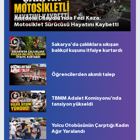
Anadolu Otoyolu’nda Feci Kaza:
Motosiklet Sürücüsü Hayatını Kaybetti
Sakarya’da çalılıklara sıkışan
balıkçıl kuşunu itfaiye kurtardı
Öğrencilerden akımlı talep
TBMM Adalet Komisyonu’nda
tansiyon yükseldi
Yolcu Otobüsünün Çarptığı Kadın
Ağır Yaralandı