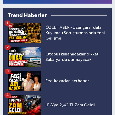
Trend Haberler
1
ÖZEL HABER - Uzunçarşı'daki
Kuyumcu Soruşturmasında Yeni
Gelişme!
2
Otobüs kullanacaklar dikkat:
Sakarya'da durmayacak
3
Feci kazadan acı haber...
4
LPG’ye 2,42 TL Zam Geldi