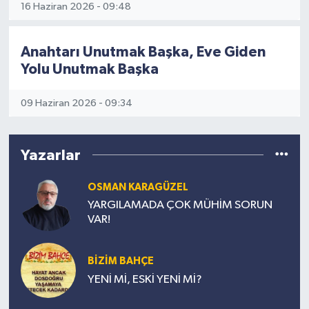
16 Haziran 2026 - 09:48
Anahtarı Unutmak Başka, Eve Giden
Yolu Unutmak Başka
09 Haziran 2026 - 09:34
Yazarlar
OSMAN KARAGÜZEL
YARGILAMADA ÇOK MÜHİM SORUN
VAR!
BİZİM BAHÇE
YENİ Mİ, ESKİ YENİ Mİ?