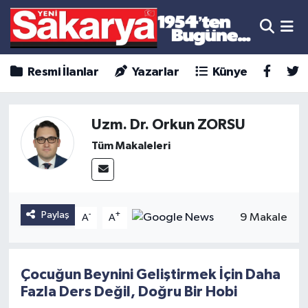
Resmi İlanlar
Yazarlar
Künye
Uzm. Dr. Orkun ZORSU
Tüm Makaleleri
Paylaş
-
+
9 Makale
A
A
Çocuğun Beynini Geliştirmek İçin Daha
Fazla Ders Değil, Doğru Bir Hobi