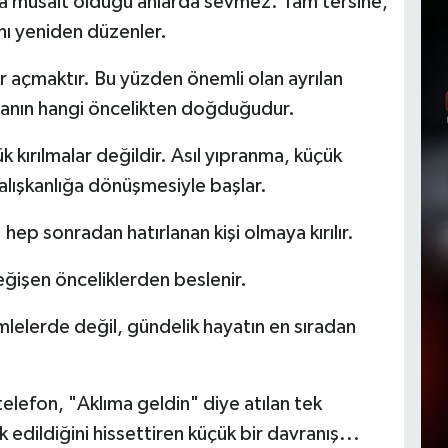
zca müsait olduğu anlarda sevmez. Tam tersine,
ını yeniden düzenler.
r açmaktır. Bu yüzden önemli olan ayrılan
manın hangi öncelikten doğduğudur.
k kırılmalar değildir. Asıl yıpranma, küçük
alışkanlığa dönüşmesiyle başlar.
hep sonradan hatırlanan kişi olmaya kırılır.
ğişen önceliklerden beslenir.
ümlelerde değil, gündelik hayatın en sıradan
telefon, "Aklıma geldin" diye atılan tek
 edildiğini hissettiren küçük bir davranış...