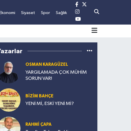
Ekonomi
Siyaset
Spor
Sağlık
Yazarlar
OSMAN KARAGÜZEL
YARGILAMADA ÇOK MÜHİM
SORUN VAR!
BİZİM BAHÇE
YENİ Mİ, ESKİ YENİ Mİ?
RAHMİ ÇAPA