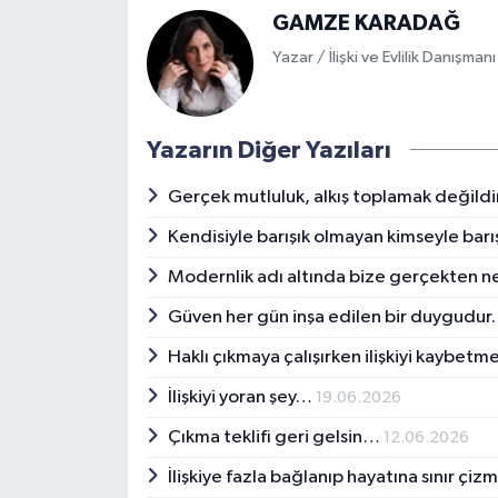
GAMZE KARADAĞ
Yazar / İlişki ve Evlilik Danışmanı
Yazarın Diğer Yazıları
Gerçek mutluluk, alkış toplamak değildi
Kendisiyle barışık olmayan kimseyle bar
Modernlik adı altında bize gerçekten ne
Güven her gün inşa edilen bir duygudu
Haklı çıkmaya çalışırken ilişkiyi kaybet
İlişkiyi yoran şey…
19.06.2026
Çıkma teklifi geri gelsin…
12.06.2026
İlişkiye fazla bağlanıp hayatına sınır ç