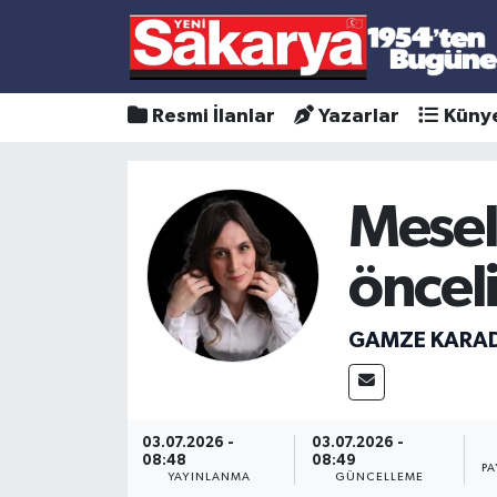
Resmi İlanlar
Yazarlar
Küny
Mesele
öncel
GAMZE KARA
03.07.2026 -
03.07.2026 -
08:48
08:49
PA
YAYINLANMA
GÜNCELLEME