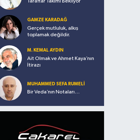
Taraftar Takımı Bekliyor
GAMZE KARADAĞ
Gerçek mutluluk, alkış
toplamak değildir.
M. KEMAL AYDIN
Ait Olmak ve Ahmet Kaya’nın
İtirazı
MUHAMMED SEFA RUMELİ
Bir Veda’nın Notaları…