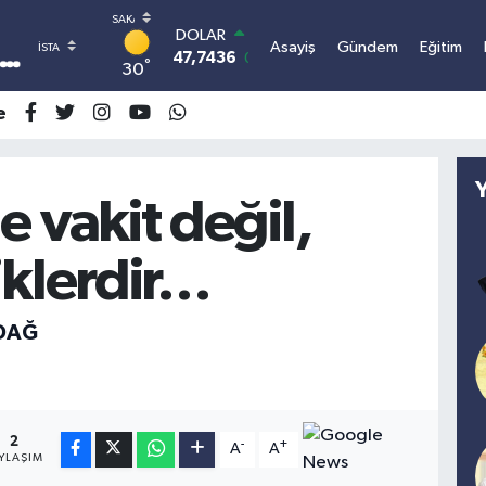
DOLAR
Asayiş
Gündem
Eğitim
47,7436
0.18
°
30
EURO
55,2510
0.32
e
STERLİN
64,4811
0.38
GRAM ALTIN
6660.55
0.03
 vakit değil,
BİST100
13.779
-14
iklerdir…
BITCOIN
3.100.664,03
-0.18
DAĞ
2
-
+
A
A
YLAŞIM