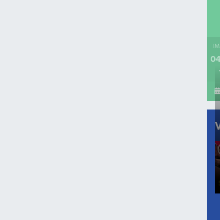
İM
04