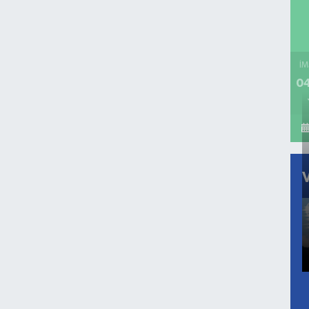
İM
04