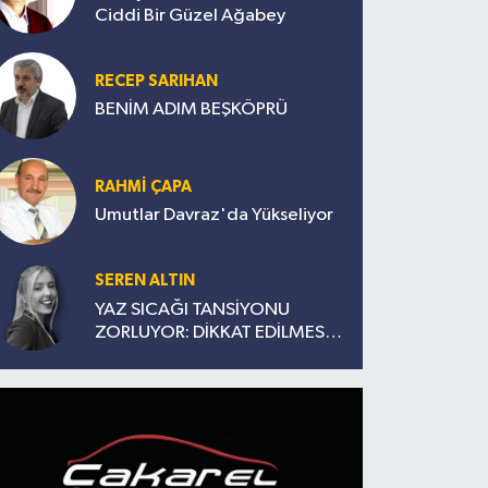
Ciddi Bir Güzel Ağabey
RECEP SARIHAN
BENİM ADIM BEŞKÖPRÜ
RAHMİ ÇAPA
Umutlar Davraz'da Yükseliyor
SEREN ALTIN
YAZ SICAĞI TANSİYONU
ZORLUYOR: DİKKAT EDİLMESİ
GEREKENLER