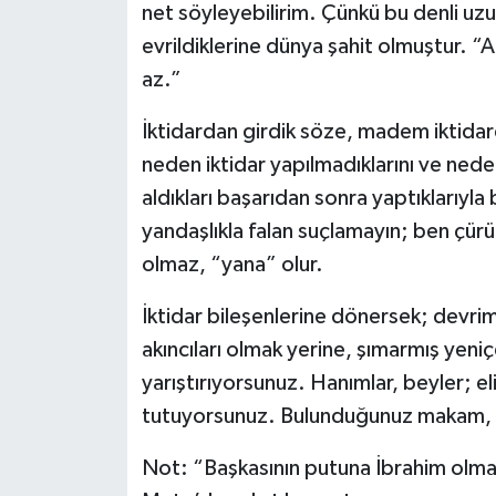
net söyleyebilirim. Çünkü bu denli uzun
evrildiklerine dünya şahit olmuştur. “
az.”
İktidardan girdik söze, madem iktidar
neden iktidar yapılmadıklarını ve ned
aldıkları başarıdan sonra yaptıklarıy
yandaşlıkla falan suçlamayın; ben çürük
olmaz, “yana” olur.
İktidar bileşenlerine dönersek; devri
akıncıları olmak yerine, şımarmış yeniç
yarıştırıyorsunuz. Hanımlar, beyler; e
tutuyorsunuz. Bulunduğunuz makam, 
Not: “Başkasının putuna İbrahim olm