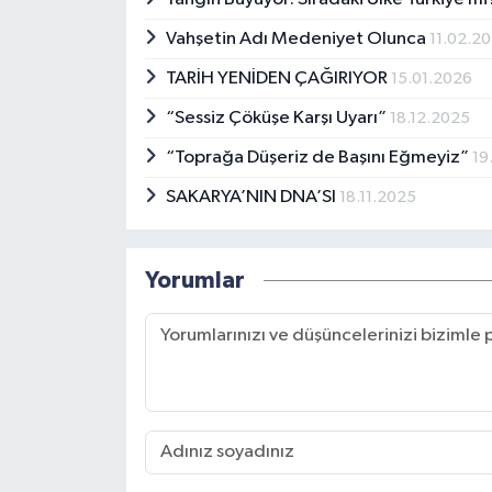
Vahşetin Adı Medeniyet Olunca
11.02.2
TARİH YENİDEN ÇAĞIRIYOR
15.01.2026
“Sessiz Çöküşe Karşı Uyarı”
18.12.2025
“Toprağa Düşeriz de Başını Eğmeyiz”
19
SAKARYA’NIN DNA’SI
18.11.2025
Yorumlar