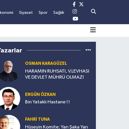
Ekonomi
Siyaset
Spor
Sağlık
Yazarlar
OSMAN KARAGÜZEL
HARAMIN RUHSATI, V.LEVHASI
VE DEVLET MÜHRÜ OLMAZ!
ERGÜN ÖZKAN
Bin Yataklı Hastane ! !
FAHRİ TUNA
Hüseyin Komite; Yarı Şaka Yarı