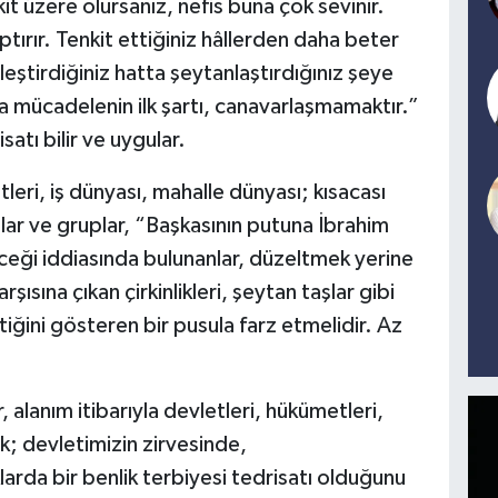
it üzere olursanız, nefis buna çok sevinir.
ptırır. Tenkit ettiğiniz hâllerden daha beter
 eleştirdiğiniz hatta şeytanlaştırdığınız şeye
 mücadelenin ilk şartı, canavarlaşmamaktır.”
satı bilir ve uygular.
eri, iş dünyası, mahalle dünyası; kısacası
lar ve gruplar, “Başkasının putuna İbrahim
ği iddiasında bulunanlar, düzeltmek yerine
şısına çıkan çirkinlikleri, şeytan taşlar gibi
ğini gösteren bir pusula farz etmelidir. Az
 alanım itibarıyla devletleri, hükümetleri,
rak; devletimizin zirvesinde,
arda bir benlik terbiyesi tedrisatı olduğunu