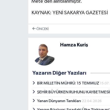
Mete’den alıntılanmıştır.
KAYNAK: YENİ SAKARYA GAZETESİ
ÖNCEKI
Hamza Kuriş
Yazarın Diğer Yazıları
BİR MİLLETİN MÜHRÜ: 15 TEMMUZ
15.07
ŞEHİR BÜYÜRKEN RUHUNU KAYBETMES
Yanan Dünyanın Tanıkları
22.04.2026
Yangın Büyüyor: Sıradaki Ülke Türkiye m