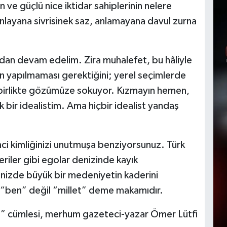
 ve güçlü nice iktidar sahiplerinin nelere
Anlayana sivrisinek saz, anlamayana davul zurna
dan devam edelim. Zira muhalefet, bu hâliyle
en yapılmaması gerektiğini; yerel seçimlerde
la birlikte gözümüze sokuyor. Kızmayın hemen,
 bir idealistim. Ama hiçbir idealist yandaş
mci kimliğinizi unutmuşa benziyorsunuz. Türk
eriler gibi egolar denizinde kayık
linizde büyük bir medeniyetin kaderini
“ben” değil “millet” deme makamıdır.
a” cümlesi, merhum gazeteci-yazar Ömer Lütfi