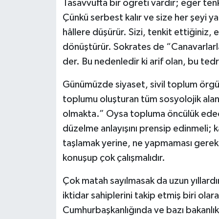
Tasavvufta bir öğreti vardır; eğer tenk
Çünkü serbest kalır ve size her şeyi ya
hâllere düşürür. Sizi, tenkit ettiğiniz,
dönüştürür. Sokrates de “Canavarlarla
der. Bu nedenledir ki arif olan, bu tedri
Günümüzde siyaset, sivil toplum örgütl
toplumu oluşturan tüm sosyolojik alan
olmakta.” Oysa topluma öncülük edece
düzelme anlayışını prensip edinmeli; kar
taşlamak yerine, ne yapmaması gerekti
konuşup çok çalışmalıdır.
Çok matah sayılmasak da uzun yıllardır,
iktidar sahiplerini takip etmiş biri ola
Cumhurbaşkanlığında ve bazı bakanlıkl