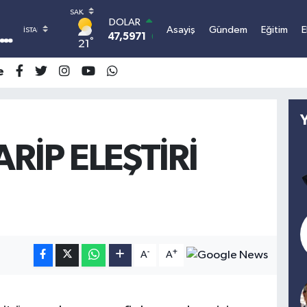
DOLAR
Asayiş
Gündem
Eğitim
47,5971
0.05
°
21
EURO
55,1336
0.18
e
STERLİN
64,2534
0.22
GRAM ALTIN
6527.85
0.54
BİST100
ARİP ELEŞTİRİ
13.703
11
BITCOIN
3.090.373,82
1.32
-
+
A
A