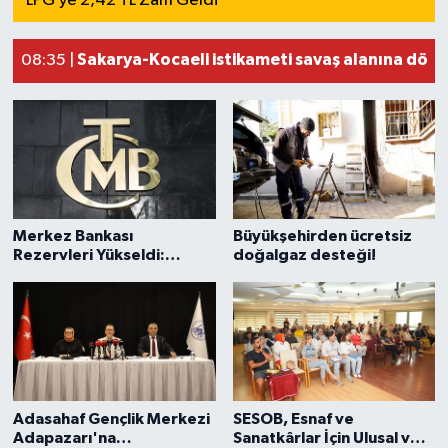
LPG’ye 2,42 TL Zam Geldi
Sakarya-Kocaeli istikameti savaş alanına dönd
08:35 |
Merkez Bankası
Büyükşehirden ücretsiz
Rezervleri Yükseldi:
doğalgaz desteği!
Toplam Rezerv 164,4
Milyar Dolara Ulaştı
Adasahaf Gençlik Merkezi
SESOB, Esnaf ve
Adapazarı'na
Sanatkârlar İçin Ulusal ve