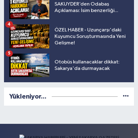
SAKUYDER’den Odabaş
Açıklaması: İsim benzerliği...
4
ÖZEL HABER - Uzunçarşı'daki
Kuyumcu Soruşturmasında Yeni
Gelişme!
5
Otobüs kullanacaklar dikkat:
Sakarya'da durmayacak
Yükleniyor...