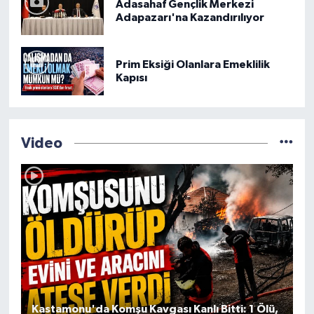
Adasahaf Gençlik Merkezi
Adapazarı'na Kazandırılıyor
Prim Eksiği Olanlara Emeklilik
Kapısı
Video
Kastamonu'da Komşu Kavgası Kanlı Bitti: 1 Ölü,