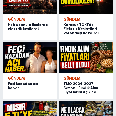
GÜNDEM
GÜNDEM
Hafta sonu o ilçelerde
Korucuk TOKİ’de
elektrik kesilecek
Elektrik Kesintileri
Vatandaşı Bezdirdi
GÜNDEM
GÜNDEM
Feci kazadan acı
TMO 2026-2027
haber...
Sezonu Fındık Alım
Fiyatlarını Açıkladı