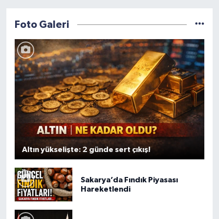
Kazandırılıyor
Uluslararası Proje Ağını
Genişletiyor
Foto Galeri
Altın yükselişte: 2 günde sert çıkış!
Sakarya’da Fındık Piyasası
Hareketlendi