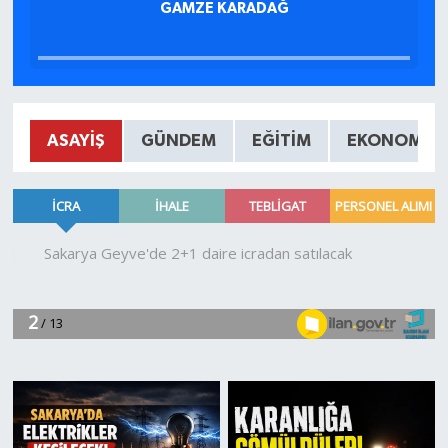
GAMZE KARADAĞ
ASAYIŞ
GÜNDEM
EĞITIM
EKONOMI