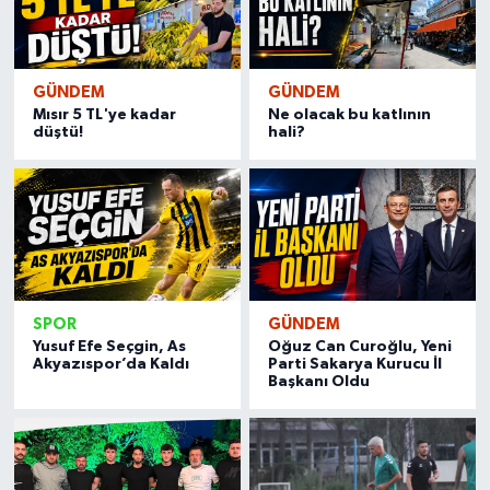
GÜNDEM
GÜNDEM
Mısır 5 TL'ye kadar
Ne olacak bu katlının
düştü!
hali?
SPOR
GÜNDEM
Yusuf Efe Seçgin, As
Oğuz Can Curoğlu, Yeni
Akyazıspor’da Kaldı
Parti Sakarya Kurucu İl
Başkanı Oldu