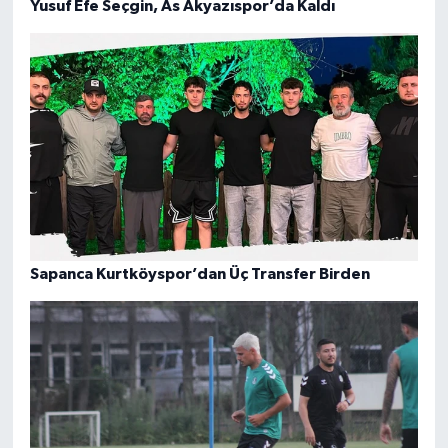
Yusuf Efe Seçgin, As Akyazıspor’da Kaldı
Sapanca Kurtköyspor’dan Üç Transfer Birden