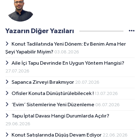
Yazarın Diğer Yazıları
Konut Tadilatında Yeni Dönem: Ev Benim Ama Her
Şeyi Yapabilir Miyim?
03.08.2026
Aile İçi Tapu Devrinde En Uygun Yöntem Hangisi?
27.07.2026
Sapanca Zirveyi Bırakmıyor
20.07.2026
Ofisler Konuta Dünüştürülebilecek !
13.07.2026
‘Evim’ Sistemlerine Yeni Düzenleme
06.07.2026
Tapu İptal Davası Hangi Durumlarda Açılır?
29.06.2026
Konut Satışlarında Düşüş Devam Ediyor
22.06.2026