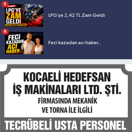
geliyor
5
LPG’ye 2,42 TL Zam Geldi
6
Feci kazadan acı haber...