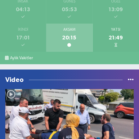
İMSAK
GÜNEŞ
ÖĞLE
04:13
05:53
13:09
İKINDI
AKŞAM
YATSI
17:01
20:15
21:49
Aylık Vakitler
Video