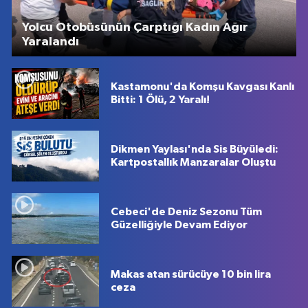
Yolcu Otobüsünün Çarptığı Kadın Ağır
Yaralandı
Kastamonu'da Komşu Kavgası Kanlı
Bitti: 1 Ölü, 2 Yaralı!
Dikmen Yaylası'nda Sis Büyüledi:
Kartpostallık Manzaralar Oluştu
Cebeci'de Deniz Sezonu Tüm
Güzelliğiyle Devam Ediyor
Makas atan sürücüye 10 bin lira
ceza