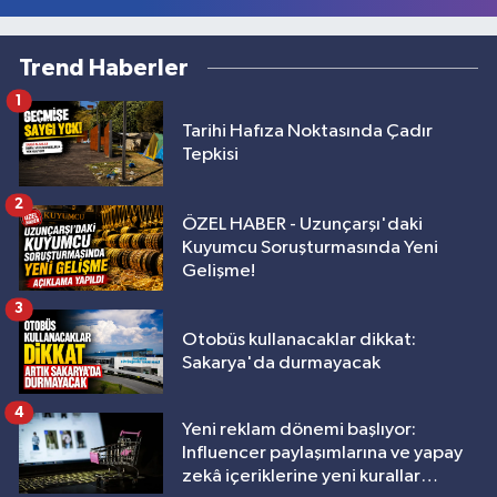
Trend Haberler
1
Tarihi Hafıza Noktasında Çadır
Tepkisi
2
ÖZEL HABER - Uzunçarşı'daki
Kuyumcu Soruşturmasında Yeni
Gelişme!
3
Otobüs kullanacaklar dikkat:
Sakarya'da durmayacak
4
Yeni reklam dönemi başlıyor:
Influencer paylaşımlarına ve yapay
zekâ içeriklerine yeni kurallar