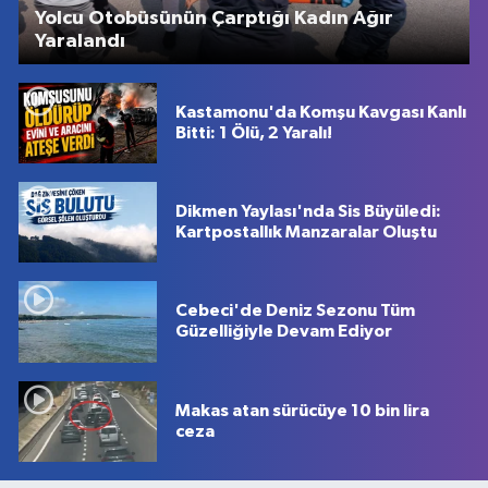
Yolcu Otobüsünün Çarptığı Kadın Ağır
Yaralandı
Kastamonu'da Komşu Kavgası Kanlı
Bitti: 1 Ölü, 2 Yaralı!
Dikmen Yaylası'nda Sis Büyüledi:
Kartpostallık Manzaralar Oluştu
Cebeci'de Deniz Sezonu Tüm
Güzelliğiyle Devam Ediyor
Makas atan sürücüye 10 bin lira
ceza