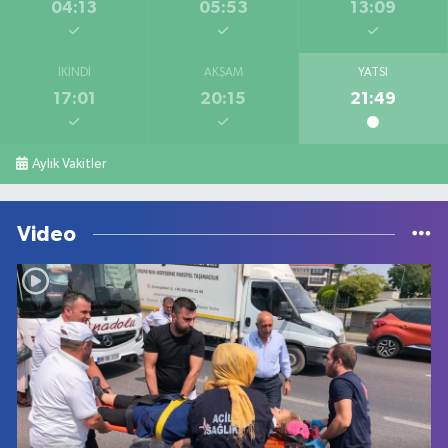
04:13
05:53
13:09
İKINDI
AKŞAM
YATSI
17:01
20:15
21:49
Aylık Vakitler
Video