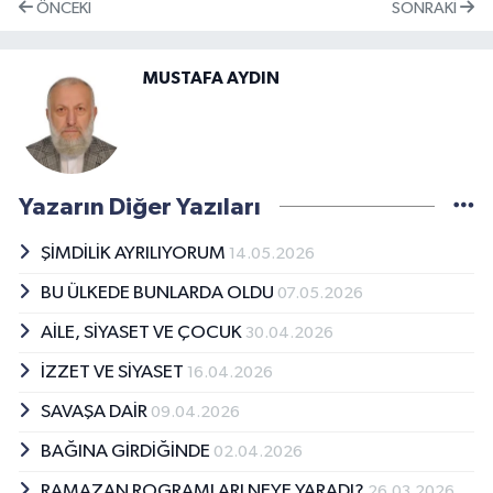
ÖNCEKI
SONRAKI
MUSTAFA AYDIN
Yazarın Diğer Yazıları
ŞİMDİLİK AYRILIYORUM
14.05.2026
BU ÜLKEDE BUNLARDA OLDU
07.05.2026
AİLE, SİYASET VE ÇOCUK
30.04.2026
İZZET VE SİYASET
16.04.2026
SAVAŞA DAİR
09.04.2026
BAĞINA GİRDİĞİNDE
02.04.2026
RAMAZAN ROGRAMLARI NEYE YARADI?
26.03.2026