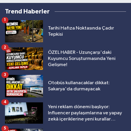
Trend Haberler
1
Tarihi Hafıza Noktasında Çadır
Tepkisi
2
ÖZEL HABER - Uzunçarşı'daki
Kuyumcu Soruşturmasında Yeni
Gelişme!
3
Otobüs kullanacaklar dikkat:
Sakarya'da durmayacak
4
Yeni reklam dönemi başlıyor:
Influencer paylaşımlarına ve yapay
zekâ içeriklerine yeni kurallar
geliyor
5