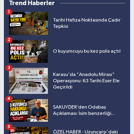
Trend Haberler
1
Tarihi Hafıza Noktasında Çadır
Tepkisi
2
O kuyumcuyu bu kez polis açtı!
3
Karasu'da "Anadolu Mirası"
Operasyonu: 63 Tarihi Eser Ele
Geçirildi
4
SAKUYDER’den Odabaş
Açıklaması: İsim benzerliği...
5
ÖZEL HABER - Uzunçarşı'daki