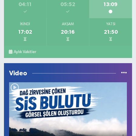
04:11
05:52
13:09
İKINDI
AKŞAM
YATSI
17:02
20:16
21:50
Aylık Vakitler
Video