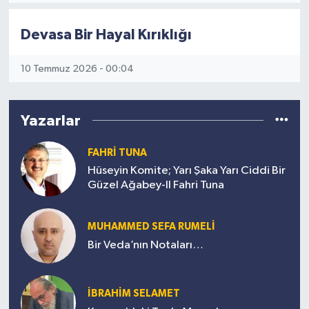
Devasa Bir Hayal Kırıklığı
10 Temmuz 2026 - 00:04
Yazarlar
FAHRİ TUNA
Hüseyin Komite; Yarı Şaka Yarı Ciddi Bir
Güzel Ağabey-II Fahri Tuna
MUHAMMED SEFA RUMELİ
Bir Veda’nın Notaları…
İBRAHİM SELAMET