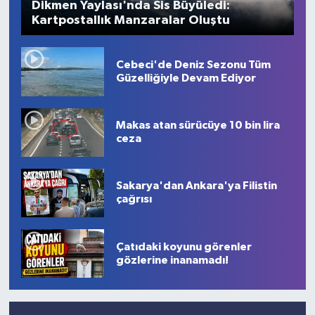
Dikmen Yaylası'nda Sis Büyüledi:
Kartpostallık Manzaralar Oluştu
Cebeci'de Deniz Sezonu Tüm
Güzelliğiyle Devam Ediyor
Makas atan sürücüye 10 bin lira
ceza
Sakarya'dan Ankara'ya Filistin
çağrısı
Çatıdaki koyunu görenler
gözlerine inanamadı!