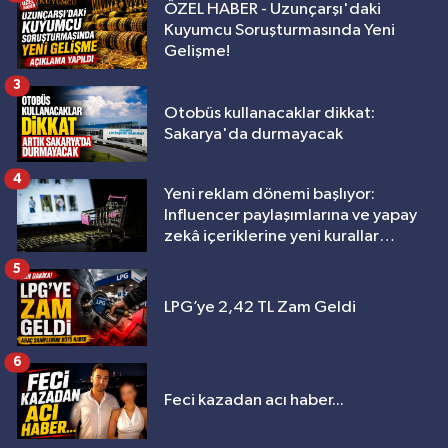
ÖZEL HABER - Uzunçarşı'daki
Kuyumcu Soruşturmasında Yeni
Gelişme!
3
Otobüs kullanacaklar dikkat:
Sakarya'da durmayacak
4
Yeni reklam dönemi başlıyor:
Influencer paylaşımlarına ve yapay
zekâ içeriklerine yeni kurallar
geliyor
5
LPG’ye 2,42 TL Zam Geldi
6
Feci kazadan acı haber...