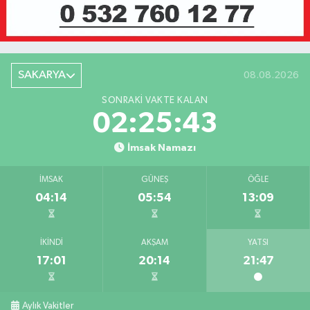
SAKARYA
08.08.2026
SONRAKI VAKTE KALAN
02:25:43
İmsak Namazı
İMSAK
GÜNEŞ
ÖĞLE
04:14
05:54
13:09
İKINDI
AKŞAM
YATSI
17:01
20:14
21:47
Aylık Vakitler