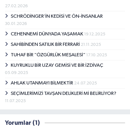
27.02.2026
SCHRÖDİNGER’İN KEDİSİ VE ÖN-İNSANLAR
30.01.2026
CEHENNEMİ DÜNYADA YAŞAMAK
19.12.2025
SAHİBİNDEN SATILIK BİR FERRARİ
21.11.2025
TUHAF BİR “ÖZGÜRLÜK MEŞALESİ“
17.10.2025
KUYRUKLU BİR UZAY GEMİSİ VE BİR İZDİVAÇ
05.09.2025
AHLAK UTANMAYI BİLMEKTİR
24.07.2025
SEÇİMLERİMİZİ TAVŞAN DELİKLERİ Mİ BELİRLİYOR?
11.07.2025
Yorumlar (1)