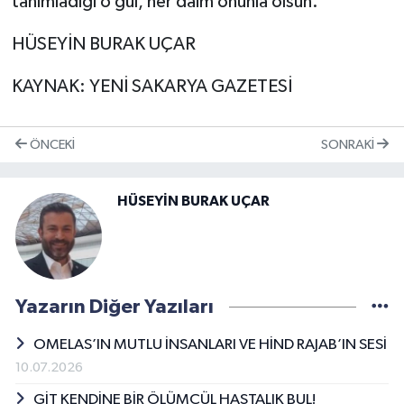
tanımladığı o gül, her daim onunla olsun.
HÜSEYİN BURAK UÇAR
KAYNAK: YENİ SAKARYA GAZETESİ
ÖNCEKI
SONRAKI
HÜSEYİN BURAK UÇAR
Yazarın Diğer Yazıları
OMELAS’IN MUTLU İNSANLARI VE HİND RAJAB’IN SESİ
10.07.2026
GİT KENDİNE BİR ÖLÜMCÜL HASTALIK BUL!