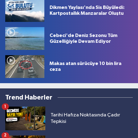
Dikmen Yaylası'nda Sis Büyüledi:
Kartpostallık Manzaralar Oluştu
Cebeci'de Deniz Sezonu Tüm
Güzelliğiyle Devam Ediyor
Makas atan sürücüye 10 bin lira
ceza
Trend Haberler
1
Tarihi Hafıza Noktasında Çadır
Tepkisi
2