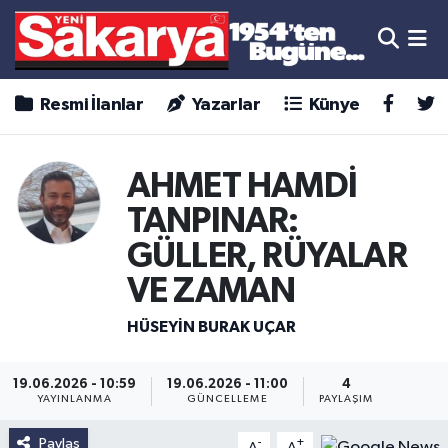
Resmi İlanlar
Yazarlar
Künye
AHMET HAMDİ
TANPINAR:
GÜLLER, RÜYALAR
VE ZAMAN
HÜSEYİN BURAK UÇAR
19.06.2026 - 10:59
19.06.2026 - 11:00
4
YAYINLANMA
GÜNCELLEME
PAYLAŞIM
Paylaş
-
+
A
A