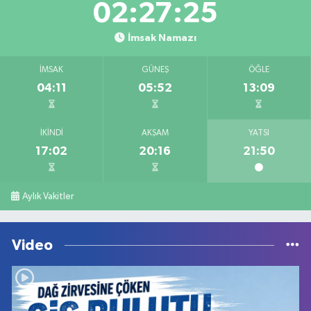
02:27:25
İmsak Namazı
İMSAK
GÜNEŞ
ÖĞLE
04:11
05:52
13:09
İKINDI
AKŞAM
YATSI
17:02
20:16
21:50
Aylık Vakitler
Video