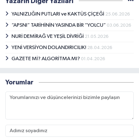
Yazarın Diğer Yazıları
YALNIZLIĞIN PUTLARI ve KAKTÜS ÇİÇEĞİ
25.06.2026
“APSNI” TARİHİNİN YASINDA BİR “YOLCU”
03.06.2026
NURİ DEMİRAĞ VE YEŞİL DİVRİĞİ
21.05.2026
YENİ VERSİYON DOLANDIRICILIK!
28.04.2026
GAZETE Mİ? ALGORİTMA MI?
01.04.2026
Yorumlar