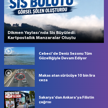
Dikmen Yaylası'nda Sis Büyüledi:
Kartpostallık Manzaralar Oluştu
Cebeci'de Deniz Sezonu Tüm
Güzelliğiyle Devam Ediyor
Makas atan sürücüye 10 bin lira
ceza
Sakarya'dan Ankara'ya Filistin
çağrısı