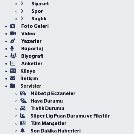
Siyaset
Spor
Sağlık
Foto Galeri
Video
Yazarlar
Röportaj
Biyografi
Anketler
Künye
İletişim
Servisler
Nöbetçi Eczaneler
Hava Durumu
Trafik Durumu
Süper Lig Puan Durumu ve Fikstür
Tüm Manşetler
Son Dakika Haberleri