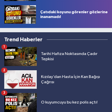
Çatıdaki koyunu görenler gözlerine
inanamadı!
Trend Haberler
1
Tarihi Hafıza Noktasında Çadır
Tepkisi
2
Kızılay’dan Hasta İçin Kan Bağışı
Çağrısı
3
O kuyumcuyu bu kez polis açtı!