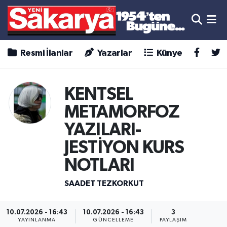
Resmi İlanlar
Yazarlar
Künye
KENTSEL
METAMORFOZ
YAZILARI-
JESTİYON KURS
NOTLARI
SAADET TEZKORKUT
10.07.2026 - 16:43
10.07.2026 - 16:43
3
YAYINLANMA
GÜNCELLEME
PAYLAŞIM