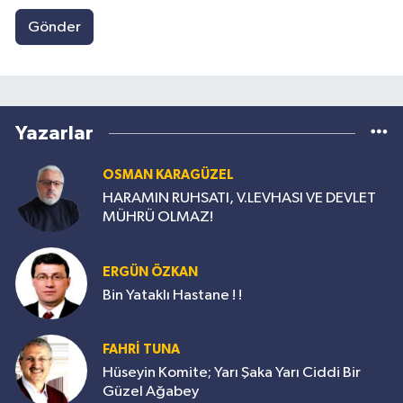
Gönder
Yazarlar
OSMAN KARAGÜZEL
HARAMIN RUHSATI, V.LEVHASI VE DEVLET
MÜHRÜ OLMAZ!
ERGÜN ÖZKAN
Bin Yataklı Hastane ! !
FAHRİ TUNA
Hüseyin Komite; Yarı Şaka Yarı Ciddi Bir
Güzel Ağabey