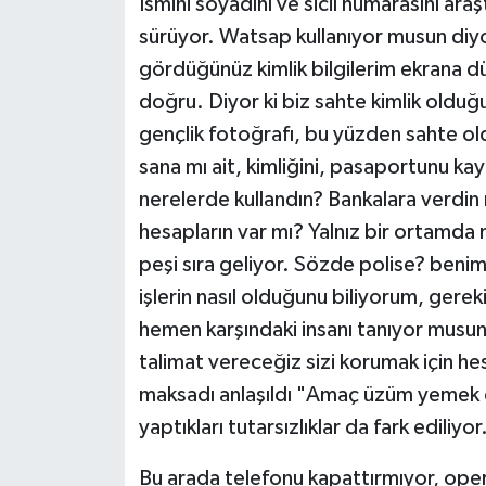
İsmini soyadını ve sicil numarasını ar
sürüyor. Watsap kullanıyor musun diy
gördüğünüz kimlik bilgilerim ekrana dü
doğru. Diyor ki biz sahte kimlik olduğ
gençlik fotoğrafı, bu yüzden sahte ol
sana mı ait, kimliğini, pasaportunu ka
nerelerde kullandın? Bankalara verdin 
hesapların var mı? Yalnız bir ortamda m
peşi sıra geliyor. Sözde polise? beni
işlerin nasıl olduğunu biliyorum, gere
hemen karşındaki insanı tanıyor musun, b
talimat vereceğiz sizi korumak için he
maksadı anlaşıldı "Amaç üzüm yemek 
yaptıkları tutarsızlıklar da fark ediliyor
Bu arada telefonu kapattırmıyor, ope