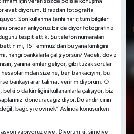
aştırmam için veren sözde polisle konuşma
or evet diyorum. Birazdan fotoğrafta
şüyor. Son kullanma tarihi hariç tüm bilgiler
unu oradan anlıyoruz bir de diyor fotoğrafınız
duğunu tespit ettik. Şu telefon numaraları
ybettin mi, 15 Temmuz’dan bu yana kimliğini
mi, hangi bankalarla çalışıyorsun? Vadeli, döviz
ısın, yanına kimler geliyor, gibi tuzak sorular
m hesaplarımdan size ne, ben bankacıyım, bu
kirse bankayı arar talimat veririm diyorum. O
elki o da kimliğini kullananlarla çalışıyor, biz
saplarınızı donduracağız diyor.Dolandırıcının
değil, bağcıyı dövmek” Aslında konuşurken
.
rasyon yapıyoruz diye. Diyorum ki, şimdiye