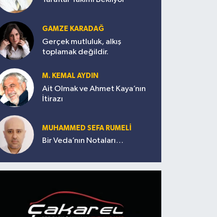
GAMZE KARADAĞ
Gerçek mutluluk, alkış
toplamak değildir.
M. KEMAL AYDIN
Ait Olmak ve Ahmet Kaya’nın
İtirazı
MUHAMMED SEFA RUMELİ
Bir Veda’nın Notaları…