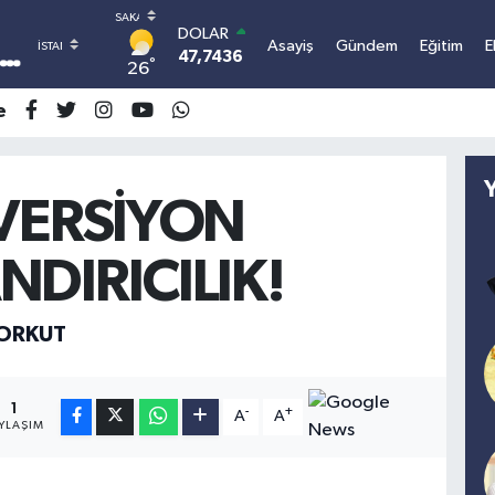
DOLAR
Asayiş
Gündem
Eğitim
E
47,7436
0.18
°
26
EURO
55,2510
0.32
e
STERLİN
64,4811
0.38
GRAM ALTIN
6660.55
0.03
 VERSİYON
BİST100
13.779
-14
DIRICILIK!
BITCOIN
3.101.414,01
1.11
ORKUT
1
-
+
A
A
YLAŞIM