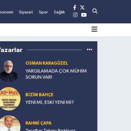
konomi
Siyaset
Spor
Sağlık
Yazarlar
OSMAN KARAGÜZEL
YARGILAMADA ÇOK MÜHİM
SORUN VAR!
BİZİM BAHÇE
YENİ Mİ, ESKİ YENİ Mİ?
RAHMİ ÇAPA
Taraftar Takımı Bekliyor