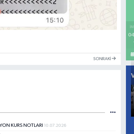
İM
04
SONRAKI
İYON KURS NOTLARI
10.07.2026