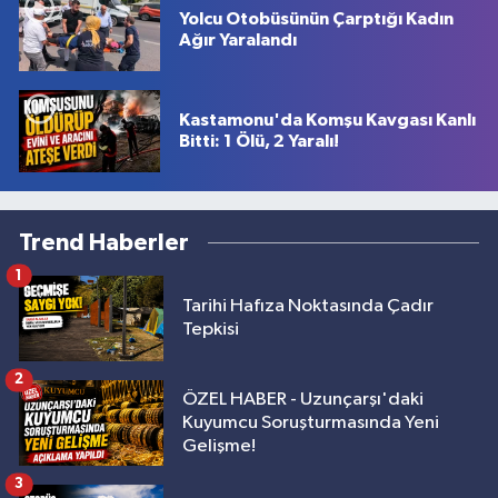
Yolcu Otobüsünün Çarptığı Kadın
Ağır Yaralandı
Kastamonu'da Komşu Kavgası Kanlı
Bitti: 1 Ölü, 2 Yaralı!
Trend Haberler
1
Tarihi Hafıza Noktasında Çadır
Tepkisi
2
ÖZEL HABER - Uzunçarşı'daki
Kuyumcu Soruşturmasında Yeni
Gelişme!
3