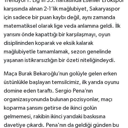
Trendyol 1. Lig’in 35. haftasında Esenler Erokspor
karşısında alınan 2-1’lik mağlubiyet, Sakaryaspor
için sadece bir puan kaybı değil, aynı zamanda
matematiksel olarak lige veda anlamına geldi. İlk
yarısını önde kapattığı bir karşılaşmayı, oyun
disiplininden koparak ve eksik kalarak
mağlubiyetle tamamlamak, sezon genelinde
yaşanan istikrarsızlığın bir özeti niteliğindeydi.
Maça Burak Bekaroğlu’nun golüyle gelen erken
üstünlükle başlayan temsilcimiz, ilk yarıda oyunu
domine eden taraftı. Sergio Pena’nın
organizasyonunda bulunan pozisyonlar, maçı
koparma şansını getirse de ikinci golün
gelmemesi, rakibin ikinci yarıdaki baskısına
davetiye çıkardı. Pena'nın da geldiği günden bu