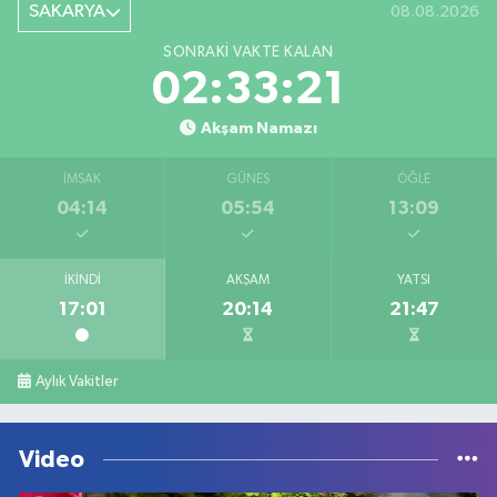
SAKARYA
08.08.2026
SONRAKI VAKTE KALAN
02:33:21
Akşam Namazı
İMSAK
GÜNEŞ
ÖĞLE
04:14
05:54
13:09
İKINDI
AKŞAM
YATSI
17:01
20:14
21:47
Aylık Vakitler
Video