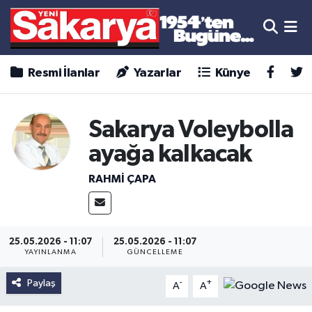
Resmi İlanlar
Yazarlar
Künye
Sakarya Voleybolla
ayağa kalkacak
RAHMİ ÇAPA
25.05.2026 - 11:07
25.05.2026 - 11:07
YAYINLANMA
GÜNCELLEME
Paylaş
-
+
A
A