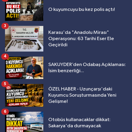
O kuyumcuyu bu kez polis açtı!
3
Karasu'da "Anadolu Mirası"
Operasyonu: 63 Tarihi Eser Ele
Geçirildi
4
SAKUYDER’den Odabaş Açıklaması:
İsim benzerliği...
5
ÖZEL HABER - Uzunçarşı'daki
Kuyumcu Soruşturmasında Yeni
Gelişme!
6
Otobüs kullanacaklar dikkat:
Sakarya'da durmayacak