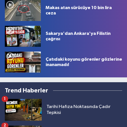
Makas atan sürücüye 10 bin lira
ceza
Sakarya'dan Ankara'ya Filistin
çağrısı
Çatıdaki koyunu görenler gözlerine
inanamadı!
Trend Haberler
1
Tarihi Hafıza Noktasında Çadır
Tepkisi
2