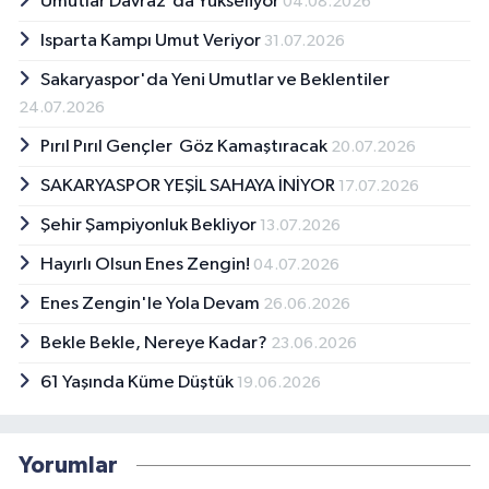
Umutlar Davraz'da Yükseliyor
04.08.2026
Isparta Kampı Umut Veriyor
31.07.2026
Sakaryaspor'da Yeni Umutlar ve Beklentiler
24.07.2026
Pırıl Pırıl Gençler Göz Kamaştıracak
20.07.2026
SAKARYASPOR YEŞİL SAHAYA İNİYOR
17.07.2026
Şehir Şampiyonluk Bekliyor
13.07.2026
Hayırlı Olsun Enes Zengin!
04.07.2026
Enes Zengin'le Yola Devam
26.06.2026
Bekle Bekle, Nereye Kadar?
23.06.2026
61 Yaşında Küme Düştük
19.06.2026
Yorumlar