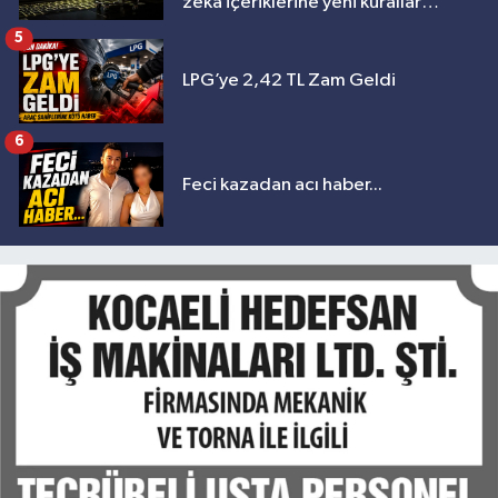
zekâ içeriklerine yeni kurallar
geliyor
5
LPG’ye 2,42 TL Zam Geldi
6
Feci kazadan acı haber...