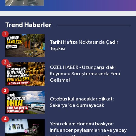
Trend Haberler
1
Tarihi Hafıza Noktasında Çadır
Tepkisi
2
ÖZEL HABER - Uzunçarşı'daki
Kuyumcu Soruşturmasında Yeni
Gelişme!
3
Otobüs kullanacaklar dikkat:
Sakarya'da durmayacak
4
Yeni reklam dönemi başlıyor:
Influencer paylaşımlarına ve yapay