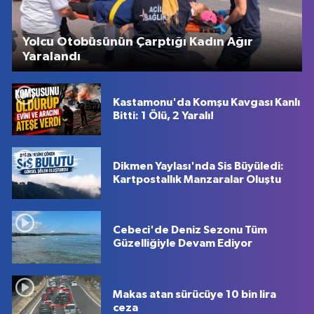
Yolcu Otobüsünün Çarptığı Kadın Ağır
Yaralandı
Kastamonu'da Komşu Kavgası Kanlı
Bitti: 1 Ölü, 2 Yaralı!
Dikmen Yaylası'nda Sis Büyüledi:
Kartpostallık Manzaralar Oluştu
Cebeci'de Deniz Sezonu Tüm
Güzelliğiyle Devam Ediyor
Makas atan sürücüye 10 bin lira
ceza