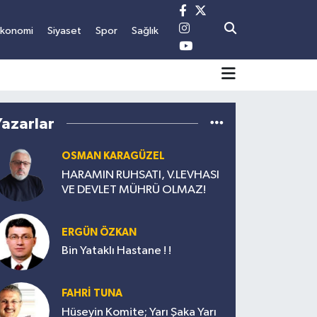
Ekonomi
Siyaset
Spor
Sağlık
Yazarlar
OSMAN KARAGÜZEL
HARAMIN RUHSATI, V.LEVHASI
VE DEVLET MÜHRÜ OLMAZ!
ERGÜN ÖZKAN
Bin Yataklı Hastane ! !
FAHRİ TUNA
Hüseyin Komite; Yarı Şaka Yarı