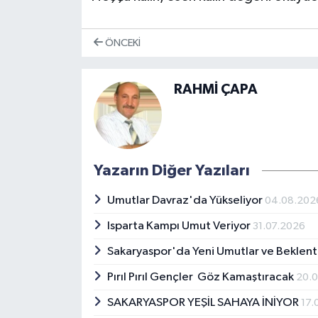
ÖNCEKI
RAHMİ ÇAPA
Yazarın Diğer Yazıları
Umutlar Davraz'da Yükseliyor
04.08.202
Isparta Kampı Umut Veriyor
31.07.2026
Sakaryaspor'da Yeni Umutlar ve Beklent
Pırıl Pırıl Gençler Göz Kamaştıracak
20.
SAKARYASPOR YEŞİL SAHAYA İNİYOR
17.