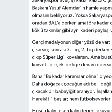
Sakaryaspor avuç içi kadar kalacak. Şu
Başkanı Yusuf Alemdar’ın hamle yapma
olmasını bekliyoruz. Yoksa Sakaryaspo
oradan BAL’a derken amatöre kadar dü
köklü takımlar gibi aynı kaderi paylaşır
Gerçi madalyonun diğer yüzü de var:
çıkarsın; sonrası 3. Lig, 2. Lig derken
çıkıp Süper Lig’i kovalarsın. Ama bu sü
kuvvetli bir şekilde lige devam edersi
Bana "Bu kadar karamsar olma" diyec
Daha doğacak çocuğun adı belli değil!
çıkacak bir babayiğit aranıyor. İnşall
Harekâtı" başlar; hem futbolseverler
Hoşça kalın, esen kalın değerli okuyuc