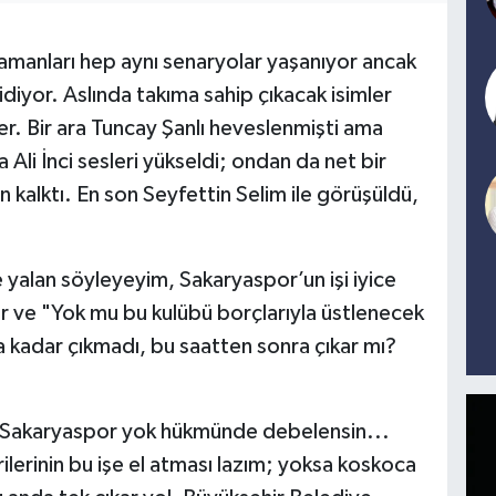
amanları hep aynı senaryolar yaşanıyor ancak
gidiyor. Aslında takıma sahip çıkacak isimler
ler. Bir ara Tuncay Şanlı heveslenmişti ama
Ali İnci sesleri yükseldi; ondan da net bir
kalktı. En son Seyfettin Selim ile görüşüldü,
yalan söyleyeyim, Sakaryaspor’un işi iyice
or ve "Yok mu bu kulübü borçlarıyla üstlenecek
a kadar çıkmadı, bu saatten sonra çıkar mı?
a Sakaryaspor yok hükmünde debelensin...
irilerinin bu işe el atması lazım; yoksa koskoca