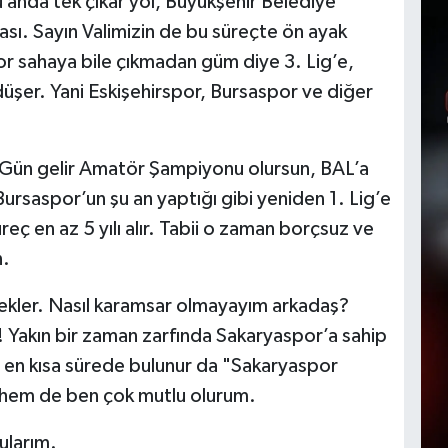
 anda tek çıkar yol, Büyükşehir Belediye
sı. Sayın Valimizin de bu süreçte ön ayak
r sahaya bile çıkmadan güm diye 3. Lig’e,
şer. Yani Eskişehirspor, Bursaspor ve diğer
.
 Gün gelir Amatör Şampiyonu olursun, BAL’a
 Bursaspor’un şu an yaptığı gibi yeniden 1. Lig’e
reç en az 5 yılı alır. Tabii o zaman borçsuz ve
n.
ekler. Nasıl karamsar olmayayım arkadaş?
 Yakın bir zaman zarfında Sakaryaspor’a sahip
ah en kısa sürede bulunur da "Sakaryaspor
 hem de ben çok mutlu olurum.
ularım.