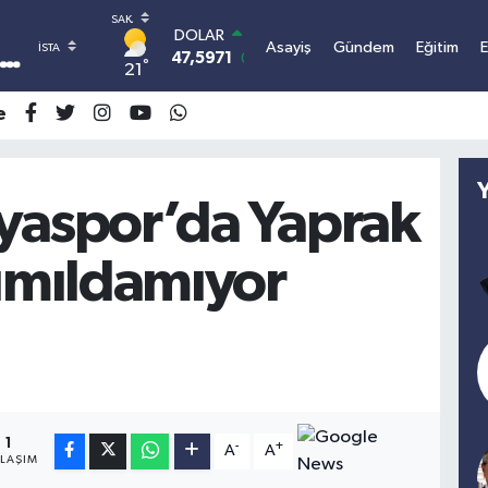
DOLAR
Asayiş
Gündem
Eğitim
47,5971
0.05
°
21
EURO
55,1336
0.18
e
STERLİN
64,2534
0.22
GRAM ALTIN
6527.85
0.54
yaspor’da Yaprak
BİST100
13.703
0
Kımıldamıyor
BITCOIN
3.068.845,18
0.66
1
-
+
A
A
YLAŞIM