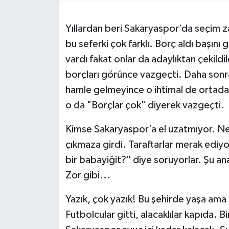
Yıllardan beri Sakaryaspor’da seçim z
bu seferki çok farklı. Borç aldı başını 
vardı fakat onlar da adaylıktan çekildi
borçları görünce vazgeçti. Daha sonra 
hamle gelmeyince o ihtimal de ortadan 
o da "Borçlar çok" diyerek vazgeçti.
Kimse Sakaryaspor’a el uzatmıyor. Ne 
çıkmaza girdi. Taraftarlar merak ediy
bir babayiğit?" diye soruyorlar. Şu an
Zor gibi...
Yazık, çok yazık! Bu şehirde yaşa am
Futbolcular gitti, alacaklılar kapıda. B