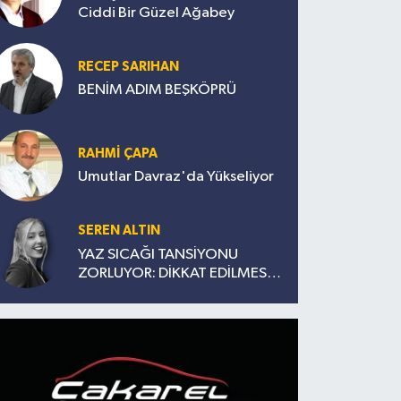
Ciddi Bir Güzel Ağabey
RECEP SARIHAN
BENİM ADIM BEŞKÖPRÜ
RAHMİ ÇAPA
Umutlar Davraz'da Yükseliyor
SEREN ALTIN
YAZ SICAĞI TANSİYONU
ZORLUYOR: DİKKAT EDİLMESİ
GEREKENLER