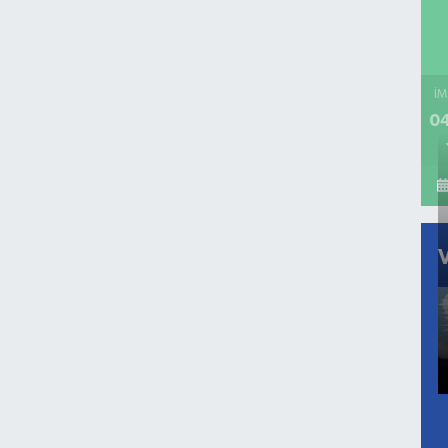
İM
04