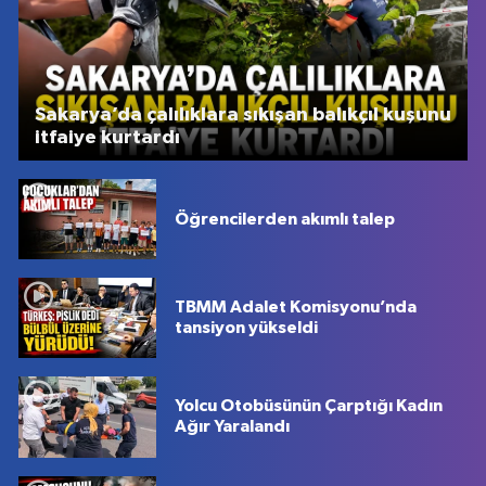
Sakarya’da çalılıklara sıkışan balıkçıl kuşunu
itfaiye kurtardı
Öğrencilerden akımlı talep
TBMM Adalet Komisyonu’nda
tansiyon yükseldi
Yolcu Otobüsünün Çarptığı Kadın
Ağır Yaralandı