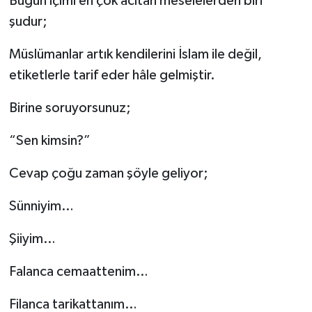
Bugün içimi en çok acıtan meselelerden biri
şudur;
Müslümanlar artık kendilerini İslam ile değil,
etiketlerle tarif eder hâle gelmiştir.
Birine soruyorsunuz;
“Sen kimsin?”
Cevap çoğu zaman şöyle geliyor;
Sünniyim…
Şiiyim…
Falanca cemaattenim…
Filanca tarikattanım…