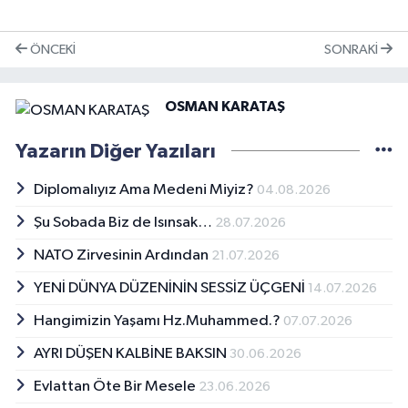
ÖNCEKI
SONRAKI
OSMAN KARATAŞ
Yazarın Diğer Yazıları
Diplomalıyız Ama Medeni Miyiz?
04.08.2026
Şu Sobada Biz de Isınsak…
28.07.2026
NATO Zirvesinin Ardından
21.07.2026
YENİ DÜNYA DÜZENİNİN SESSİZ ÜÇGENİ
14.07.2026
Hangimizin Yaşamı Hz.Muhammed.?
07.07.2026
AYRI DÜŞEN KALBİNE BAKSIN
30.06.2026
Evlattan Öte Bir Mesele
23.06.2026