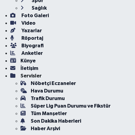
Spor
Sağlık
Foto Galeri
Video
Yazarlar
Röportaj
Biyografi
Anketler
Künye
İletişim
Servisler
Nöbetçi Eczaneler
Hava Durumu
Trafik Durumu
Süper Lig Puan Durumu ve Fikstür
Tüm Manşetler
Son Dakika Haberleri
Haber Arşivi