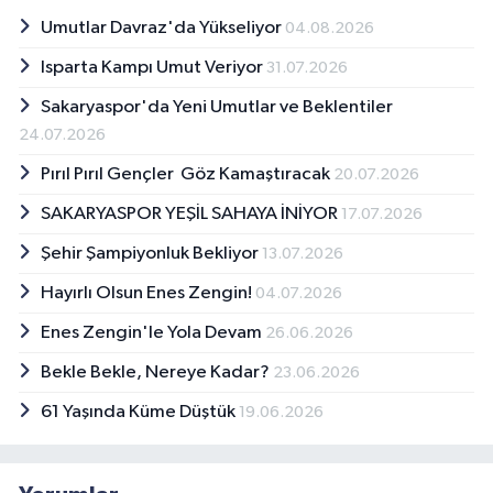
Umutlar Davraz'da Yükseliyor
04.08.2026
Isparta Kampı Umut Veriyor
31.07.2026
Sakaryaspor'da Yeni Umutlar ve Beklentiler
24.07.2026
Pırıl Pırıl Gençler Göz Kamaştıracak
20.07.2026
SAKARYASPOR YEŞİL SAHAYA İNİYOR
17.07.2026
Şehir Şampiyonluk Bekliyor
13.07.2026
Hayırlı Olsun Enes Zengin!
04.07.2026
Enes Zengin'le Yola Devam
26.06.2026
Bekle Bekle, Nereye Kadar?
23.06.2026
61 Yaşında Küme Düştük
19.06.2026