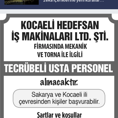
zekâ içeriklerine yeni kurallar
geliyor