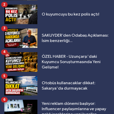
2
O kuyumcuyu bu kez polis açtı!
3
SAKUYDER’den Odabaş Açıklaması:
İsim benzerliği...
4
ÖZEL HABER - Uzunçarşı'daki
Kuyumcu Soruşturmasında Yeni
Gelişme!
5
Otobüs kullanacaklar dikkat:
Sakarya'da durmayacak
6
Yeni reklam dönemi başlıyor:
Influencer paylaşımlarına ve yapay