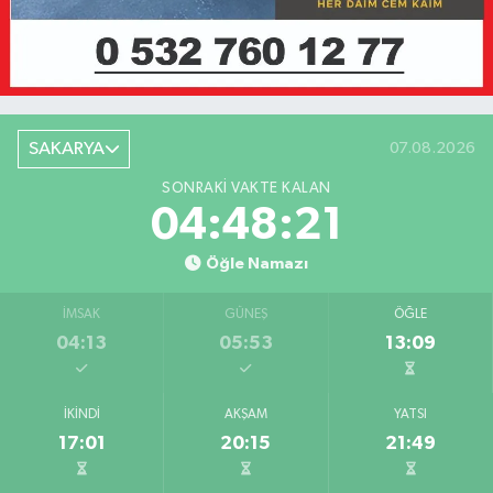
SAKARYA
07.08.2026
SONRAKI VAKTE KALAN
04:48:21
Öğle Namazı
İMSAK
GÜNEŞ
ÖĞLE
04:13
05:53
13:09
İKINDI
AKŞAM
YATSI
17:01
20:15
21:49