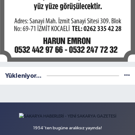
Yükleniyor...
1954'ten bugüne aralıksız yayında!