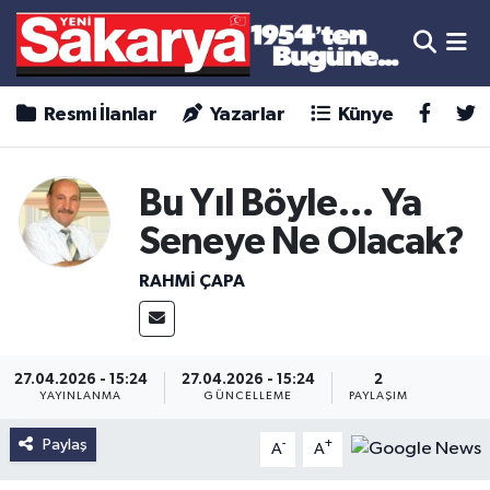
Resmi İlanlar
Yazarlar
Künye
Bu Yıl Böyle… Ya
Seneye Ne Olacak?
RAHMİ ÇAPA
27.04.2026 - 15:24
27.04.2026 - 15:24
2
YAYINLANMA
GÜNCELLEME
PAYLAŞIM
Paylaş
-
+
A
A