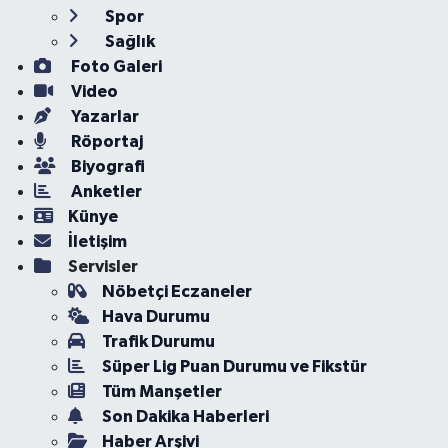
Spor
Sağlık
Foto Galeri
Video
Yazarlar
Röportaj
Biyografi
Anketler
Künye
İletişim
Servisler
Nöbetçi Eczaneler
Hava Durumu
Trafik Durumu
Süper Lig Puan Durumu ve Fikstür
Tüm Manşetler
Son Dakika Haberleri
Haber Arşivi