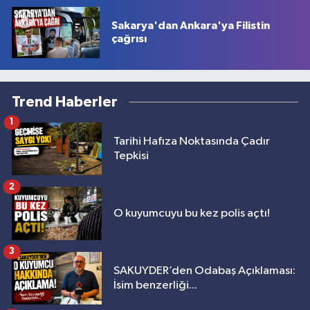
Sakarya'dan Ankara'ya Filistin
çağrısı
Trend Haberler
1
Tarihi Hafıza Noktasında Çadır
Tepkisi
2
O kuyumcuyu bu kez polis açtı!
3
SAKUYDER’den Odabaş Açıklaması:
İsim benzerliği...