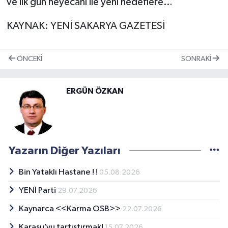
ve ilk gün heyecanı ile yeni hedeflere…
KAYNAK: YENİ SAKARYA GAZETESİ
ÖNCEKI
SONRAKI
ERGÜN ÖZKAN
Yazarın Diğer Yazıları
Bin Yataklı Hastane ! !
05.08.2026
YENİ Parti
29.07.2026
Kaynarca <<Karma OSB>>
22.07.2026
Karasu’yu tartıştırmak!
15.07.2026