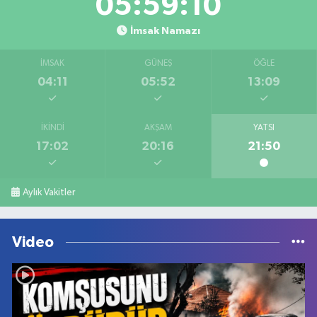
05:59:10
İmsak Namazı
İMSAK
GÜNEŞ
ÖĞLE
04:11
05:52
13:09
İKINDI
AKŞAM
YATSI
17:02
20:16
21:50
Aylık Vakitler
Video