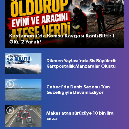
Kastamonu'da Komşu Kavgası Kanlı Bitti: 1
Ölü, 2 Yaralı!
Dikmen Yaylası'nda Sis Büyüledi:
Kartpostallık Manzaralar Oluştu
Cebeci'de Deniz Sezonu Tüm
Güzelliğiyle Devam Ediyor
Makas atan sürücüye 10 bin lira
ceza