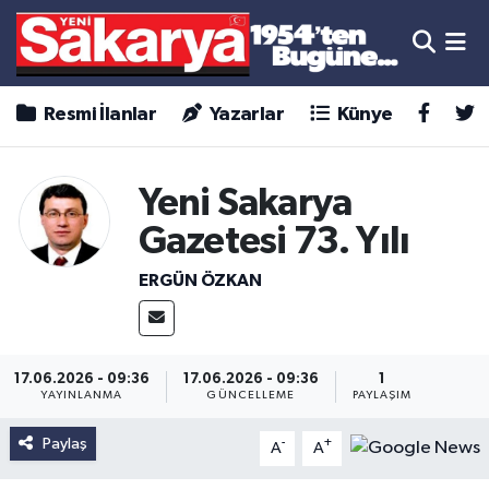
Resmi İlanlar
Yazarlar
Künye
Yeni Sakarya
Gazetesi 73. Yılı
ERGÜN ÖZKAN
17.06.2026 - 09:36
17.06.2026 - 09:36
1
YAYINLANMA
GÜNCELLEME
PAYLAŞIM
Paylaş
-
+
A
A