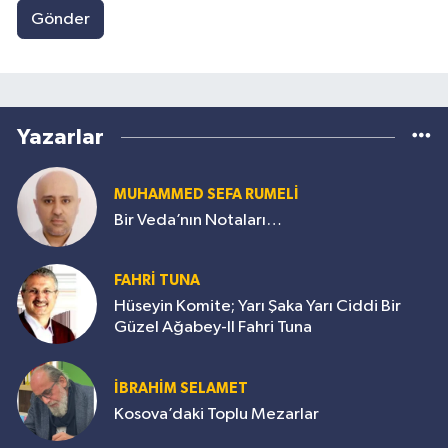
Gönder
Yazarlar
MUHAMMED SEFA RUMELİ
Bir Veda’nın Notaları…
FAHRİ TUNA
Hüseyin Komite; Yarı Şaka Yarı Ciddi Bir
Güzel Ağabey-II Fahri Tuna
İBRAHİM SELAMET
Kosova’daki Toplu Mezarlar