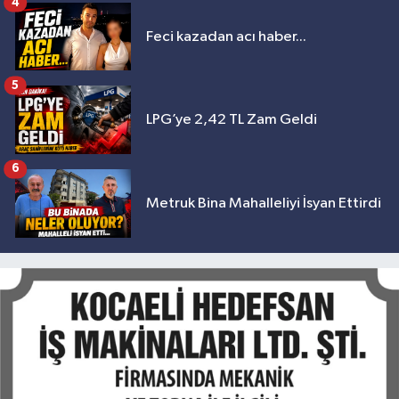
4
Feci kazadan acı haber...
5
LPG’ye 2,42 TL Zam Geldi
6
Metruk Bina Mahalleliyi İsyan Ettirdi