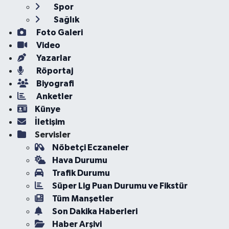
Spor
Sağlık
Foto Galeri
Video
Yazarlar
Röportaj
Biyografi
Anketler
Künye
İletişim
Servisler
Nöbetçi Eczaneler
Hava Durumu
Trafik Durumu
Süper Lig Puan Durumu ve Fikstür
Tüm Manşetler
Son Dakika Haberleri
Haber Arşivi