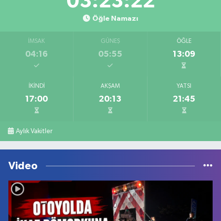
03:23:22
Öğle Namazı
İMSAK
GÜNEŞ
ÖĞLE
04:16
05:55
13:09
İKINDI
AKŞAM
YATSI
17:00
20:13
21:45
Aylık Vakitler
Video