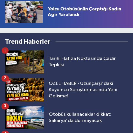
Yolcu Otobüsünün Çarptığı Kadın
Ağır Yaralandı
Trend Haberler
1
Tarihi Hafıza Noktasında Çadır
Tepkisi
2
ÖZEL HABER - Uzunçarşı'daki
Kuyumcu Soruşturmasında Yeni
Gelişme!
3
Otobüs kullanacaklar dikkat:
Sakarya'da durmayacak