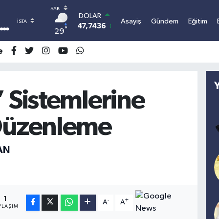
DOLAR
Asayiş
Gündem
Eğitim
47,7436
0.18
°
29
EURO
55,2510
0.32
e
STERLİN
64,4811
0.38
GRAM ALTIN
6660.55
0
’ Sistemlerine
BİST100
13.779
-14
Düzenleme
BITCOIN
3.095.741,30
-0.15
AN
1
-
+
A
A
YLAŞIM