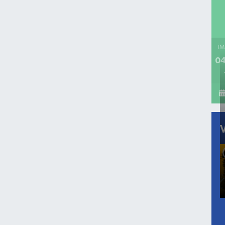
İM
04