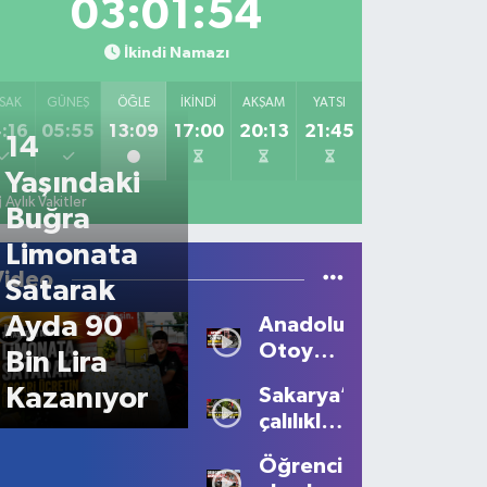
03:01:54
İkindi Namazı
SAK
GÜNEŞ
ÖĞLE
İKINDI
AKŞAM
YATSI
:16
05:55
13:09
17:00
20:13
21:45
14
Yaşındaki
Aylık Vakitler
Buğra
Limonata
Video
Satarak
Ayda 90
Anadolu
Otoyolu’nda
Bin Lira
Feci
Kazanıyor
Sakarya’da
Kaza:
çalılıklara
Motosiklet
sıkışan
Sürücüsü
Öğrencilerden
balıkçıl
Hayatını