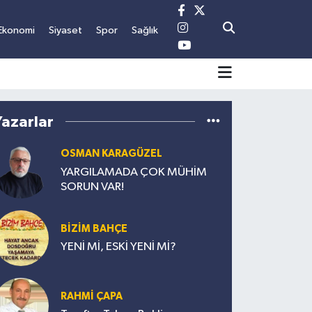
Ekonomi
Siyaset
Spor
Sağlık
Yazarlar
OSMAN KARAGÜZEL
YARGILAMADA ÇOK MÜHİM
SORUN VAR!
BİZİM BAHÇE
YENİ Mİ, ESKİ YENİ Mİ?
RAHMİ ÇAPA