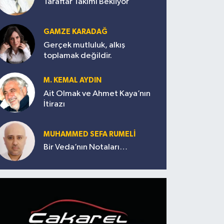
Taraftar Takımı Bekliyor
GAMZE KARADAĞ
Gerçek mutluluk, alkış
toplamak değildir.
M. KEMAL AYDIN
Ait Olmak ve Ahmet Kaya’nın
İtirazı
MUHAMMED SEFA RUMELİ
Bir Veda’nın Notaları…