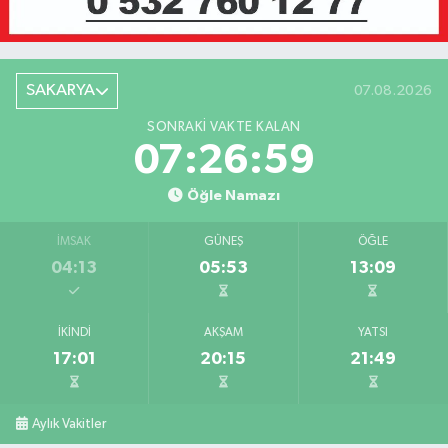
SAKARYA
07.08.2026
SONRAKI VAKTE KALAN
07:26:59
Öğle Namazı
İMSAK
GÜNEŞ
ÖĞLE
04:13
05:53
13:09
İKINDI
AKŞAM
YATSI
17:01
20:15
21:49
Aylık Vakitler