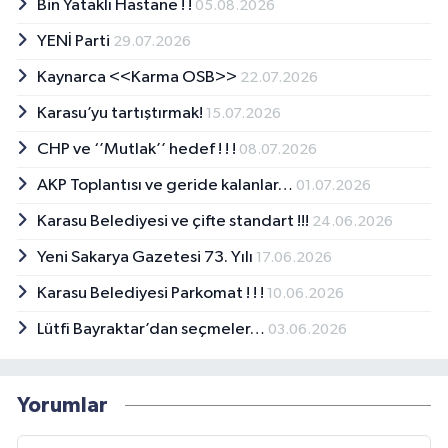
Bin Yataklı Hastane ! !
05.08.2026
YENİ Parti
29.07.2026
Kaynarca <<Karma OSB>>
22.07.2026
Karasu’yu tartıştırmak!
15.07.2026
CHP ve ‘’Mutlak’’ hedef ! ! !
08.07.2026
AKP Toplantısı ve geride kalanlar…
01.07.2026
Karasu Belediyesi ve çifte standart !!!
24.06.2026
Yeni Sakarya Gazetesi 73. Yılı
17.06.2026
Karasu Belediyesi Parkomat ! ! !
10.06.2026
Lütfi Bayraktar’dan seçmeler…
03.06.2026
Yorumlar