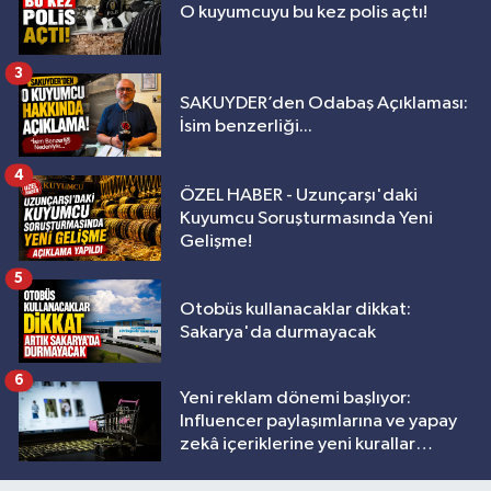
O kuyumcuyu bu kez polis açtı!
3
SAKUYDER’den Odabaş Açıklaması:
İsim benzerliği...
4
ÖZEL HABER - Uzunçarşı'daki
Kuyumcu Soruşturmasında Yeni
Gelişme!
5
Otobüs kullanacaklar dikkat:
Sakarya'da durmayacak
6
Yeni reklam dönemi başlıyor:
Influencer paylaşımlarına ve yapay
zekâ içeriklerine yeni kurallar
geliyor