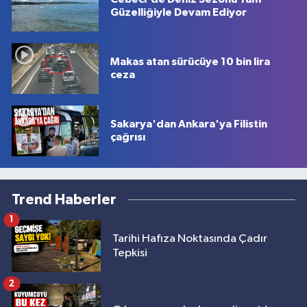
Güzelliğiyle Devam Ediyor
Makas atan sürücüye 10 bin lira
ceza
Sakarya'dan Ankara'ya Filistin
çağrısı
Trend Haberler
1
Tarihi Hafıza Noktasında Çadır
Tepkisi
2