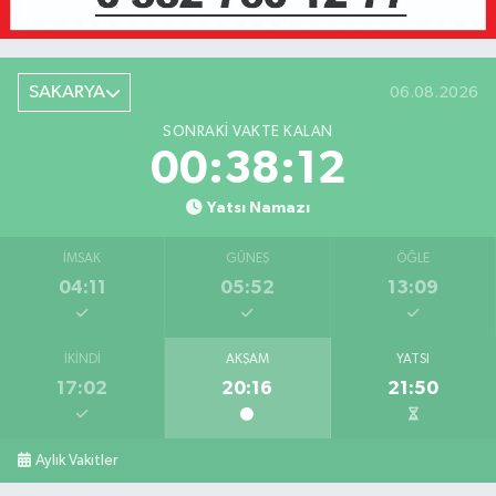
SAKARYA
06.08.2026
SONRAKI VAKTE KALAN
00:38:12
Yatsı Namazı
İMSAK
GÜNEŞ
ÖĞLE
04:11
05:52
13:09
İKINDI
AKŞAM
YATSI
17:02
20:16
21:50
Aylık Vakitler