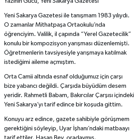
Yazının Gücü, Yeni Sakarya Gazetesi
Yeni Sakarya Gazetesi ile tanışmam 1983 yılıydı.
O zamanlar Mithatpaşa Ortaokulu’nda
öğrenciyim. Valilik, il çapında “Yerel Gazetecilik”
konulu bir kompozisyon yarışması düzenlemişti.
Öğretmenlerin tavsiyesiyle yarışmaya katılmak
istediğimi aileme açmıştım.
Orta Camii altında esnaf olduğumuz için çarşı
bize yabancı değildi. Çarşıda büyüdüm desem
yeridir. Rahmetli Babam, Bakırcılar Çarşısı içindeki
Yeni Sakarya’yı tarif edince bir koşuda gittim.
Konuyu arz edince, gazete sahibiyle görüşmem
gerektiğini söyleyip, Uyar İşhanı’ndaki matbaayı
tarif ettiler. Hasan Bey, oradaymış.