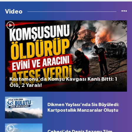
Video
Kastamonu'da Komşu Kavgası Kanlı Bitti: 1
Ölü, 2 Yaralı!
Dikmen Yaylası'nda Sis Büyüledi:
Kartpostallık Manzaralar Oluştu
Cebeci'de Deniz Sezonu Tüm