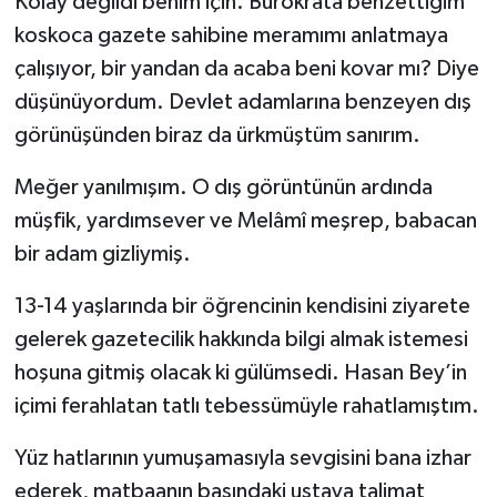
Kolay değildi benim için. Bürokrata benzettiğim
koskoca gazete sahibine meramımı anlatmaya
çalışıyor, bir yandan da acaba beni kovar mı? Diye
düşünüyordum. Devlet adamlarına benzeyen dış
görünüşünden biraz da ürkmüştüm sanırım.
Meğer yanılmışım. O dış görüntünün ardında
müşfik, yardımsever ve Melâmî meşrep, babacan
bir adam gizliymiş.
13-14 yaşlarında bir öğrencinin kendisini ziyarete
gelerek gazetecilik hakkında bilgi almak istemesi
hoşuna gitmiş olacak ki gülümsedi. Hasan Bey’in
içimi ferahlatan tatlı tebessümüyle rahatlamıştım.
Yüz hatlarının yumuşamasıyla sevgisini bana izhar
ederek, matbaanın başındaki ustaya talimat