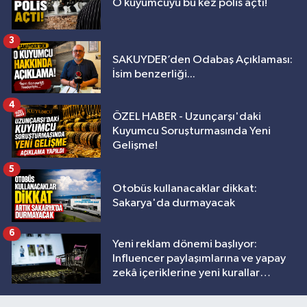
O kuyumcuyu bu kez polis açtı!
3
SAKUYDER’den Odabaş Açıklaması:
İsim benzerliği...
4
ÖZEL HABER - Uzunçarşı'daki
Kuyumcu Soruşturmasında Yeni
Gelişme!
5
Otobüs kullanacaklar dikkat:
Sakarya'da durmayacak
6
Yeni reklam dönemi başlıyor:
Influencer paylaşımlarına ve yapay
zekâ içeriklerine yeni kurallar
geliyor