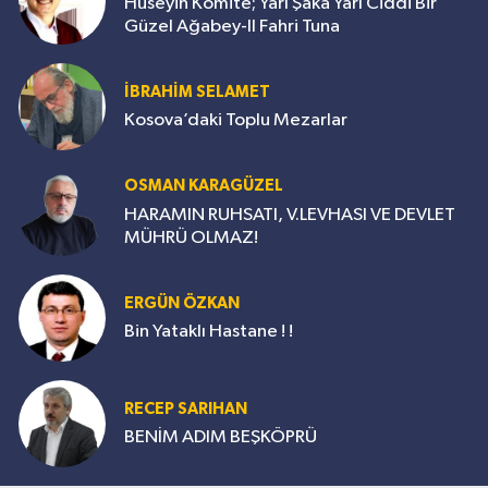
Hüseyin Komite; Yarı Şaka Yarı Ciddi Bir
Güzel Ağabey-II Fahri Tuna
İBRAHİM SELAMET
Kosova’daki Toplu Mezarlar
OSMAN KARAGÜZEL
HARAMIN RUHSATI, V.LEVHASI VE DEVLET
MÜHRÜ OLMAZ!
ERGÜN ÖZKAN
Bin Yataklı Hastane ! !
RECEP SARIHAN
BENİM ADIM BEŞKÖPRÜ