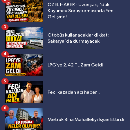
ÖZEL HABER - Uzunçarşı'daki
Kuyumcu Soruşturmasında Yeni
Gelişme!
3
Otobüs kullanacaklar dikkat:
Sakarya'da durmayacak
4
LPG’ye 2,42 TL Zam Geldi
5
Feci kazadan acı haber...
6
Metruk Bina Mahalleliyi İsyan Ettirdi