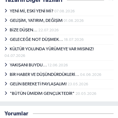
Yazarın Diğer Yazıları
YENİ Mİ, ESKİ YENİ Mİ?
07.08.2026
GELİŞİM, YATIRIM, DEĞİŞİM
01.08.2026
BİZE DÜŞEN…
22.07.2026
GELECEĞE NOT DÜŞMEK…
18.07.2026
KÜLTÜR YOLUNDA YÜRÜMEYE VAR MISINIZ!
04.07.2026
YAKIŞANI BUYDU…
12.06.2026
BİR HABER VE DÜŞÜNDÜRDÜKLERİ…
04.06.2026
GELİN BEREKETİ PAYLAŞALIM!
23.05.2026
"BÜTÜN ÜMİDİM GENÇLİKTEDİR"
20.05.2026
Yorumlar