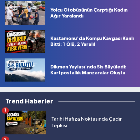
Yolcu Otobüsünün Çarptığı Kadın
Ağır Yaralandı
Kastamonu'da Komşu Kavgası Kanlı
Bitti: 1 Ölü, 2 Yaralı!
Dikmen Yaylası'nda Sis Büyüledi:
Kartpostallık Manzaralar Oluştu
Trend Haberler
1
Tarihi Hafıza Noktasında Çadır
Tepkisi
2