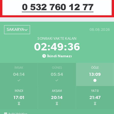
SAKARYA
08.08.2026
SONRAKI VAKTE KALAN
02:49:36
İkindi Namazı
İMSAK
GÜNEŞ
ÖĞLE
04:14
05:54
13:09
İKINDI
AKŞAM
YATSI
17:01
20:14
21:47