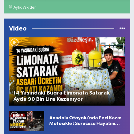
Aylık Vakitler
Video
14 Yaşındaki Buğra Limonata Satarak
Ayda 90 Bin Lira Kazanıyor
Anadolu Otoyolu’nda Feci Kaza:
Motosiklet Sürücüsü Hayatını
Kaybetti