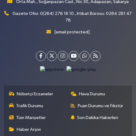
Orta Mah., Soğanpazarı Cad., No:30, Adapazarı, Sakarya
Gazete Ofisi: 0(264) 278 16 10 , İrtibat Bürosu: 0264 281 47
78
[email protected]
Nöbetçi Eczaneler
Hava Durumu
Trafik Durumu
Puan Durumu ve Fikstür
Tüm Manşetler
Son Dakika Haberleri
Haber Arşivi