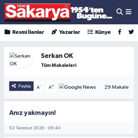
Resmi İlanlar
Yazarlar
Künye
Serkan OK
Tüm Makaleleri
Paylaş
-
+
29 Makale
A
A
Anız yakmayın!
02 Temmuz 2026 - 09:40