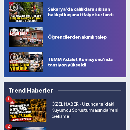
Sakarya’da çalılıklara sıkışan
balıkçıl kuşunu itfaiye kurtardı
Öğrencilerden akımlı talep
TBMM Adalet Komisyonu’nda
tansiyon yükseldi
Trend Haberler
1
ÖZEL HABER - Uzunçarşı'daki
Kuyumcu Soruşturmasında Yeni
Gelişme!
2