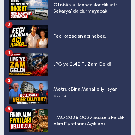
Otobüs kullanacaklar dikkat:
Sakarya'da durmayacak
3
Feci kazadan acı haber...
4
LPG’ye 2,42 TL Zam Geldi
5
Metruk Bina Mahalleliyi İsyan
Ettirdi
6
TMO 2026-2027 Sezonu Fındık
Alım Fiyatlarını Açıkladı