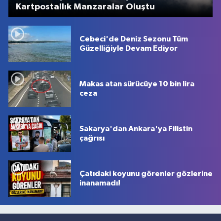
Kartpostallık Manzaralar Oluştu
Cebeci'de Deniz Sezonu Tüm
Güzelliğiyle Devam Ediyor
Makas atan sürücüye 10 bin lira
ceza
Sakarya'dan Ankara'ya Filistin
çağrısı
Çatıdaki koyunu görenler gözlerine
inanamadı!