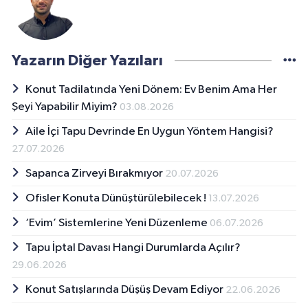
Yazarın Diğer Yazıları
Konut Tadilatında Yeni Dönem: Ev Benim Ama Her
Şeyi Yapabilir Miyim?
03.08.2026
Aile İçi Tapu Devrinde En Uygun Yöntem Hangisi?
27.07.2026
Sapanca Zirveyi Bırakmıyor
20.07.2026
Ofisler Konuta Dünüştürülebilecek !
13.07.2026
‘Evim’ Sistemlerine Yeni Düzenleme
06.07.2026
Tapu İptal Davası Hangi Durumlarda Açılır?
29.06.2026
Konut Satışlarında Düşüş Devam Ediyor
22.06.2026