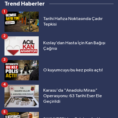
Trend Haberler
1
Tarihi Hafıza Noktasında Çadır
Tepkisi
2
Kızılay’dan Hasta İçin Kan Bağışı
Çağrısı
3
O kuyumcuyu bu kez polis açtı!
4
Karasu'da "Anadolu Mirası"
Operasyonu: 63 Tarihi Eser Ele
Geçirildi
5