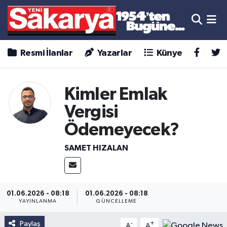
Resmi İlanlar
Yazarlar
Künye
Kimler Emlak
Vergisi
Ödemeyecek?
SAMET HIZALAN
01.06.2026 - 08:18
01.06.2026 - 08:18
YAYINLANMA
GÜNCELLEME
Paylaş
-
+
A
A