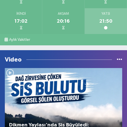
İKINDI
AKŞAM
YATSI
17:02
20:16
21:50
Aylık Vakitler
Video
Dikmen Yaylası'nda Sis Büyüledi: