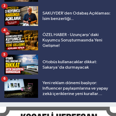
3
SAKUYDER’den Odabaş Açıklaması:
İsim benzerliği...
4
ÖZEL HABER - Uzunçarşı'daki
Kuyumcu Soruşturmasında Yeni
Gelişme!
5
Otobüs kullanacaklar dikkat:
Sakarya'da durmayacak
6
Yeni reklam dönemi başlıyor:
Influencer paylaşımlarına ve yapay
zekâ içeriklerine yeni kurallar
geliyor