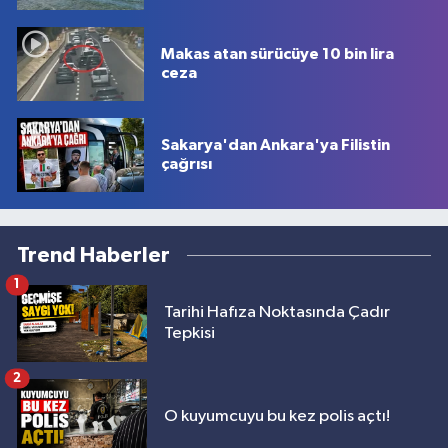
Makas atan sürücüye 10 bin lira
ceza
Sakarya'dan Ankara'ya Filistin
çağrısı
Trend Haberler
1
Tarihi Hafıza Noktasında Çadır
Tepkisi
2
O kuyumcuyu bu kez polis açtı!