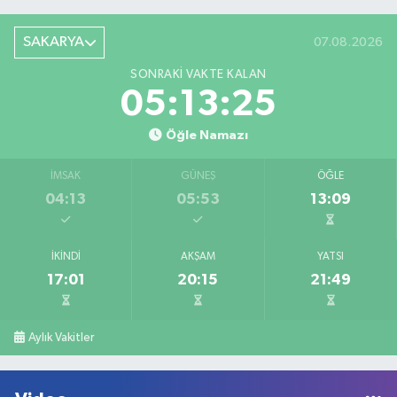
SAKARYA
07.08.2026
SONRAKI VAKTE KALAN
05:13:25
Öğle Namazı
İMSAK
GÜNEŞ
ÖĞLE
04:13
05:53
13:09
İKINDI
AKŞAM
YATSI
17:01
20:15
21:49
Aylık Vakitler