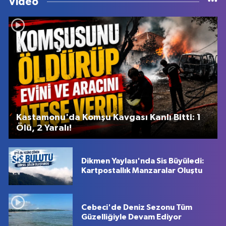
Video
Kastamonu'da Komşu Kavgası Kanlı Bitti: 1
Ölü, 2 Yaralı!
Dikmen Yaylası'nda Sis Büyüledi:
Kartpostallık Manzaralar Oluştu
Cebeci'de Deniz Sezonu Tüm
Güzelliğiyle Devam Ediyor