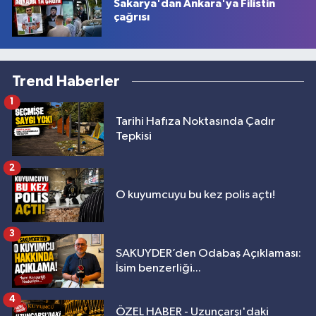
Sakarya'dan Ankara'ya Filistin
çağrısı
Trend Haberler
1
Tarihi Hafıza Noktasında Çadır
Tepkisi
2
O kuyumcuyu bu kez polis açtı!
3
SAKUYDER’den Odabaş Açıklaması:
İsim benzerliği...
4
ÖZEL HABER - Uzunçarşı'daki