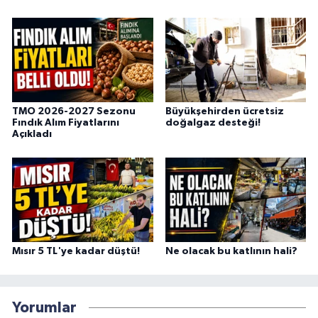
TMO 2026-2027 Sezonu
Büyükşehirden ücretsiz
Fındık Alım Fiyatlarını
doğalgaz desteği!
Açıkladı
Mısır 5 TL'ye kadar düştü!
Ne olacak bu katlının hali?
Yorumlar