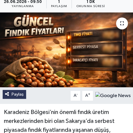
26.06.2026 - 09:50
1
1 DK
YAYINLANMA
PAYLAŞIM
OKUNMA SÜRESI
Paylaş
-
+
A
A
Karadeniz Bölgesi’nin önemli fındık üretim
merkezlerinden biri olan Sakarya’da serbest
piyasada fındık fiyatlarında yaşanan düşüş,