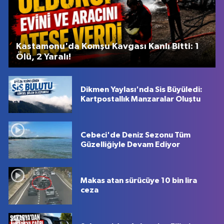
Kastamonu'da Komşu Kavgası Kanlı Bitti: 1
Ölü, 2 Yaralı!
Dikmen Yaylası'nda Sis Büyüledi:
Kartpostallık Manzaralar Oluştu
Cebeci'de Deniz Sezonu Tüm
Güzelliğiyle Devam Ediyor
Makas atan sürücüye 10 bin lira
ceza