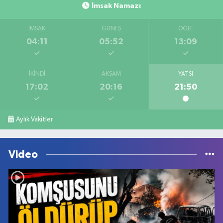
İmsak Namazı
İMSAK
GÜNEŞ
ÖĞLE
04:11
05:52
13:09
İKINDI
AKŞAM
YATSI
17:02
20:16
21:50
Aylık Vakitler
Video