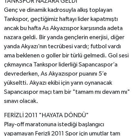
TANKSPOR NAZARA GELDİ
Genç ve dinamik kadrosuyla alkış toplayan
Tankspor, geçtiğimiz haftayı lider kapatmıştı
ancak bu hafta As Akyazıspor karşısında adeta
nazara geldi. Bir yanda gençlerin enerjisi, diğer
yanda Akyazı’nın tecrübesi vardı; futbol vardı
ama beklenen o goller bir türlü gelmedi. Gol sesi
çıkmayınca Tankspor liderliği Sapancaspor’a
devrederken, As Akyazıspor puanını 5’e
yükseltti. Akyazı ekibi için yarın oynanacak
Sapancaspor maçı tam bir "tamam mı devam mı"
sınavı olacak.
FERİZLİ 2011 "HAYATA DÖNDÜ"
Play-off maratonuna istediği başlangıcı
yapamayan Ferizli 2011 Spor için umutlar tam