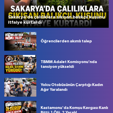
Sakarya’da çalılıklara sıkışan balıkçıl kuşunu
itfaiye kurtardı
Öğrencilerden akımlı talep
TBMM Adalet Komisyonu’nda
tansiyon yükseldi
Yolcu Otobüsünün Çarptığı Kadın
Ağır Yaralandı
Kastamonu'da Komşu Kavgası Kanlı
Bitti: 1 Ölü, 2 Yaralı!