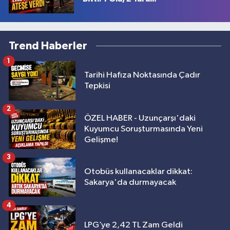
Trend Haberler
1
Tarihi Hafıza Noktasında Çadır
Tepkisi
2
ÖZEL HABER - Uzunçarşı'daki
Kuyumcu Soruşturmasında Yeni
Gelişme!
3
Otobüs kullanacaklar dikkat:
Sakarya'da durmayacak
4
LPG’ye 2,42 TL Zam Geldi