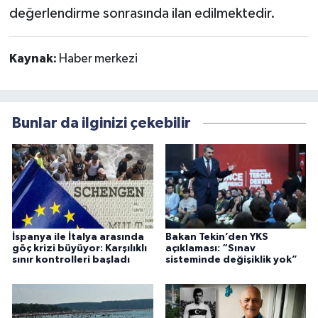
değerlendirme sonrasında ilan edilmektedir.
Kaynak:
Haber merkezi
Bunlar da ilginizi çekebilir
İspanya ile İtalya arasında
Bakan Tekin’den YKS
göç krizi büyüyor: Karşılıklı
açıklaması: “Sınav
sınır kontrolleri başladı
sisteminde değişiklik yok”