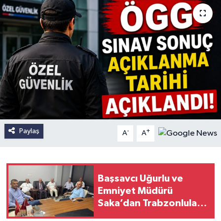
Paylaş
-
+
A
A
Başsavcı Uğurlu ve
Emniyet Müdürü
Saka’dan Trabzonlular
Derneği’ne ziyaret