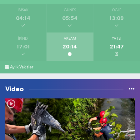
İMSAK
GÜNEŞ
ÖĞLE
04:14
05:54
13:09
İKINDI
AKŞAM
YATSI
17:01
20:14
21:47
Aylık Vakitler
Video