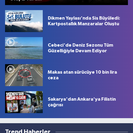
Dikmen Yaylası'nda Sis Büyüledi:
Kartpostallık Manzaralar Oluştu
Cebeci'de Deniz Sezonu Tüm
Güzelliğiyle Devam Ediyor
Makas atan sürücüye 10 bin lira
ceza
Sakarya'dan Ankara'ya Filistin
çağrısı
Trend Haberler