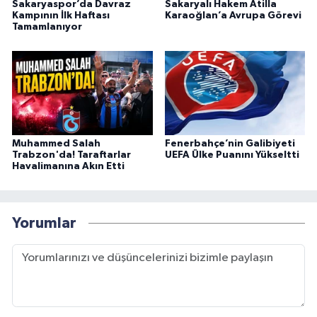
Sakaryaspor’da Davraz
Sakaryalı Hakem Atilla
Kampının İlk Haftası
Karaoğlan’a Avrupa Görevi
Tamamlanıyor
Muhammed Salah
Fenerbahçe’nin Galibiyeti
Trabzon'da! Taraftarlar
UEFA Ülke Puanını Yükseltti
Havalimanına Akın Etti
Yorumlar