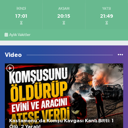
İKINDI
AKŞAM
YATSI
17:01
20:15
21:49
Aylık Vakitler
Video
Kastamonu'da Komşu Kavgası Kanlı Bitti: 1
Ölü, 2 Yaralı!