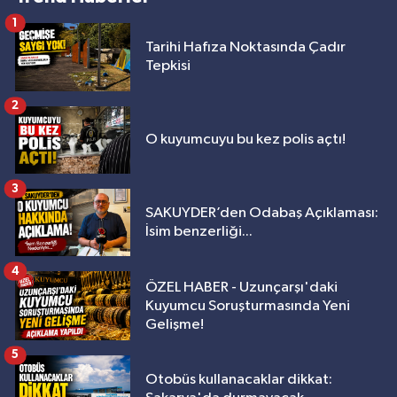
1
Tarihi Hafıza Noktasında Çadır
Tepkisi
2
O kuyumcuyu bu kez polis açtı!
3
SAKUYDER’den Odabaş Açıklaması:
İsim benzerliği...
4
ÖZEL HABER - Uzunçarşı'daki
Kuyumcu Soruşturmasında Yeni
Gelişme!
5
Otobüs kullanacaklar dikkat: