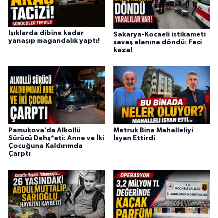
Işıklarda dibine kadar
Sakarya-Kocaeli istikameti
yanaşıp magandalık yaptı!
savaş alanına döndü: Feci
kaza!
Pamukova’da Alkollü
Metruk Bina Mahalleliyi
Sürücü Dehş*eti: Anne ve İki
İsyan Ettirdi
Çocuğuna Kaldırımda
Çarptı