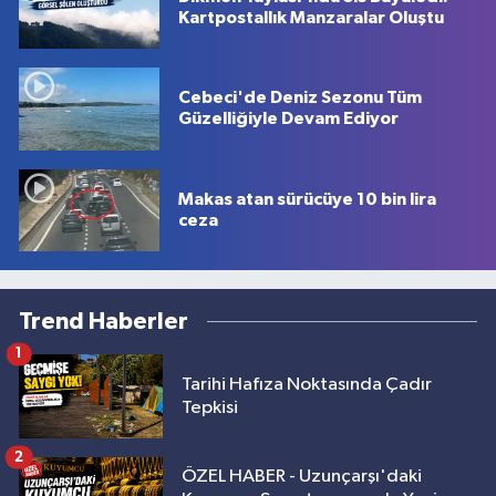
Kartpostallık Manzaralar Oluştu
Cebeci'de Deniz Sezonu Tüm
Güzelliğiyle Devam Ediyor
Makas atan sürücüye 10 bin lira
ceza
Trend Haberler
1
Tarihi Hafıza Noktasında Çadır
Tepkisi
2
ÖZEL HABER - Uzunçarşı'daki