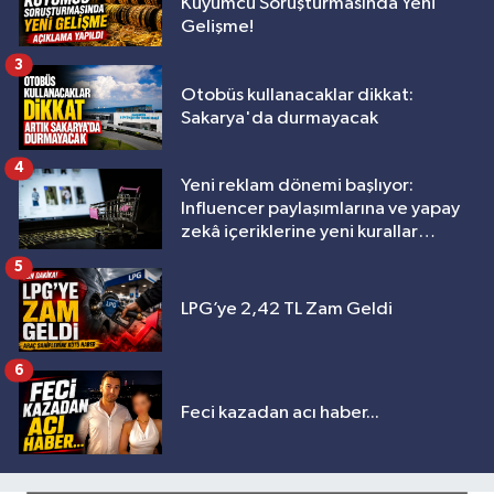
Kuyumcu Soruşturmasında Yeni
Gelişme!
3
Otobüs kullanacaklar dikkat:
Sakarya'da durmayacak
4
Yeni reklam dönemi başlıyor:
Influencer paylaşımlarına ve yapay
zekâ içeriklerine yeni kurallar
geliyor
5
LPG’ye 2,42 TL Zam Geldi
6
Feci kazadan acı haber...