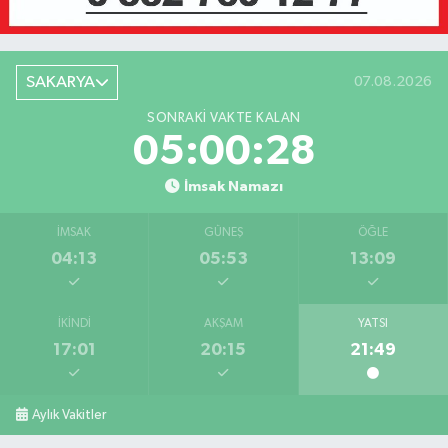
SAKARYA
07.08.2026
SONRAKI VAKTE KALAN
05:00:28
İmsak Namazı
İMSAK
GÜNEŞ
ÖĞLE
04:13
05:53
13:09
İKINDI
AKŞAM
YATSI
17:01
20:15
21:49
Aylık Vakitler