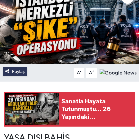
Paylaş
-
+
A
A
Sanatla Hayata
Tutunmuştu... 26
Yaşındaki
Abdulmuttalip Sarıoğlu
Hayatını Kaybetti
YASA DIŞI BAHİS