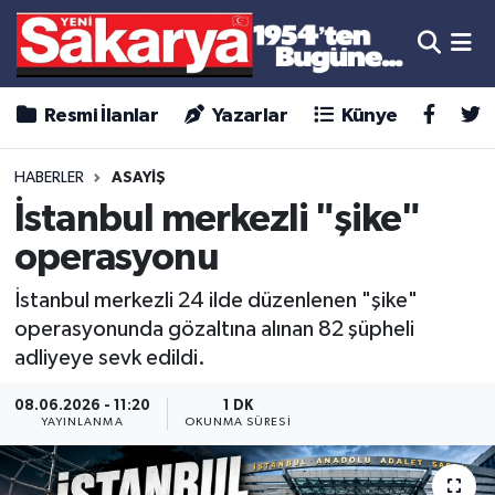
Resmi İlanlar
Yazarlar
Künye
HABERLER
ASAYİŞ
İstanbul merkezli "şike"
operasyonu
İstanbul merkezli 24 ilde düzenlenen "şike"
operasyonunda gözaltına alınan 82 şüpheli
adliyeye sevk edildi.
08.06.2026 - 11:20
1 DK
YAYINLANMA
OKUNMA SÜRESI