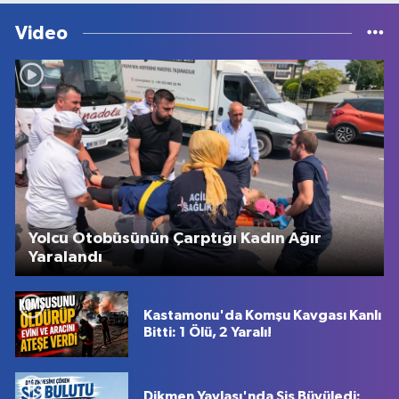
Video
Yolcu Otobüsünün Çarptığı Kadın Ağır
Yaralandı
Kastamonu'da Komşu Kavgası Kanlı
Bitti: 1 Ölü, 2 Yaralı!
Dikmen Yaylası'nda Sis Büyüledi: