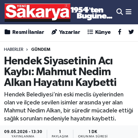
Resmi İlanlar
Yazarlar
Künye
HABERLER
GÜNDEM
Hendek Siyasetinin Acı
Kaybı: Mahmut Nedim
Alkan Hayatını Kaybetti
Hendek Belediyesi’nin eski meclis üyelerinden
olan ve ilçede sevilen isimler arasında yer alan
Mahmut Nedim Alkan, bir süredir mücadele ettiği
sağlık sorunları nedeniyle hayatını kaybetti.
09.05.2026 - 13:30
1
1 DK
YAYINLANMA
PAYLAŞIM
OKUNMA SÜRESI