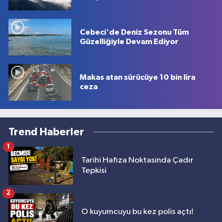
Cebeci'de Deniz Sezonu Tüm
Güzelliğiyle Devam Ediyor
Makas atan sürücüye 10 bin lira
ceza
Trend Haberler
1
Tarihi Hafıza Noktasında Çadır
Tepkisi
2
O kuyumcuyu bu kez polis açtı!