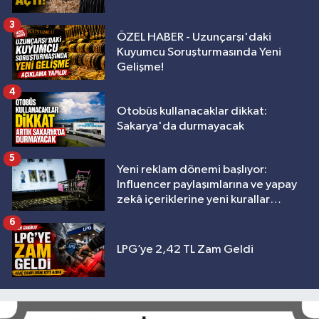
3
ÖZEL HABER - Uzunçarşı'daki
Kuyumcu Soruşturmasında Yeni
Gelişme!
4
Otobüs kullanacaklar dikkat:
Sakarya'da durmayacak
5
Yeni reklam dönemi başlıyor:
Influencer paylaşımlarına ve yapay
zekâ içeriklerine yeni kurallar
geliyor
6
LPG’ye 2,42 TL Zam Geldi