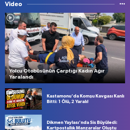
Video
Yolcu Otobüsünün Çarptığı Kadın Ağır
Yaralandı
Kastamonu'da Komşu Kavgası Kanlı
Bitti: 1 Ölü, 2 Yaralı!
Dikmen Yaylası'nda Sis Büyüledi:
Kartpostallık Manzaralar Oluştu