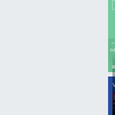
İM
04