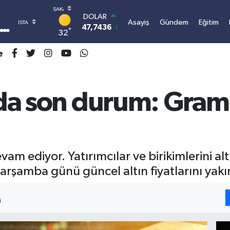
DOLAR
Asayiş
Gündem
Eğitim
47,7436
0.18
°
32
EURO
55,2510
0.32
e
STERLİN
64,4811
0.38
GRAM ALTIN
6660.55
0.03
ında son durum: Gram 
BİST100
13.779
-14
BITCOIN
3.100.664,03
-0.18
evam ediyor. Yatırımcılar ve birikimlerini a
şamba günü güncel altın fiyatlarını yakın
I