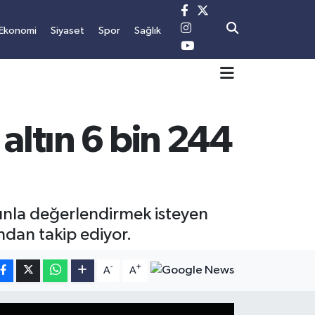
Ekonomi
Siyaset
Spor
Sağlık
altın 6 bin 244
ltınla değerlendirmek isteyen
dan takip ediyor.
-
+
A
A