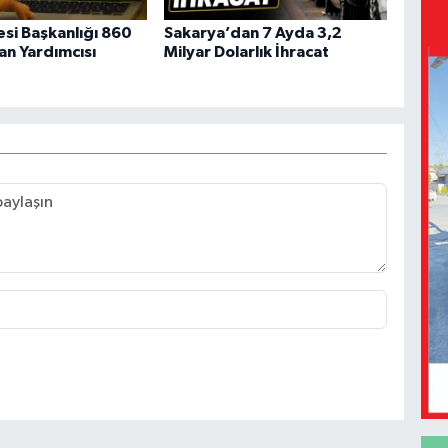
esi Başkanlığı 860
Sakarya’dan 7 Ayda 3,2
an Yardımcısı
Milyar Dolarlık İhracat