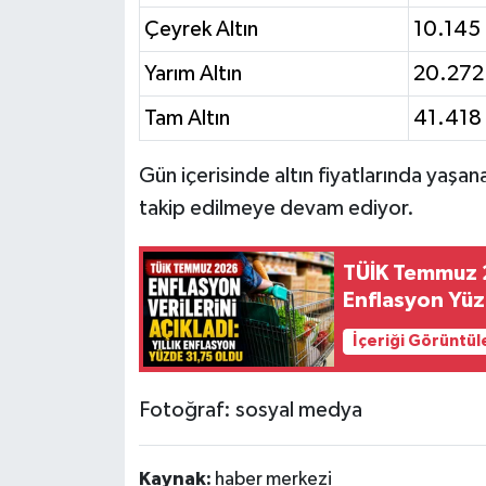
Çeyrek Altın
10.145
Yarım Altın
20.272
Tam Altın
41.418
Gün içerisinde altın fiyatlarında yaşan
takip edilmeye devam ediyor.
TÜİK Temmuz 20
Enflasyon Yü
İçeriği Görüntül
Fotoğraf: sosyal medya
Kaynak:
haber merkezi