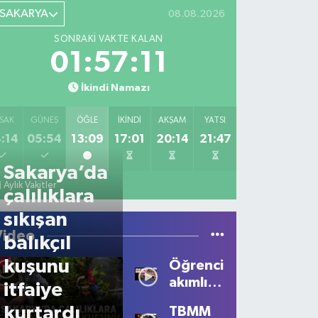
SAKARYA
08.08.2026
SONRAKI VAKTE KALAN
01:57:11
İkindi Namazı
SAK
GÜNEŞ
ÖĞLE
İKINDI
AKŞAM
YATSI
:14
05:54
13:09
17:01
20:14
21:47
Sakarya’da
Aylık Vakitler
çalılıklara
sıkışan
Video
balıkçıl
kuşunu
Öğrencilerden
akımlı
itfaiye
talep
kurtardı
TBMM