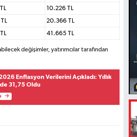
 TL
10.226 TL
 TL
20.366 TL
 TL
41.665 TL
abilecek değişimler, yatırımcılar tarafından
26 Enflasyon Verilerini Açıkladı: Yıllık
zde 31,75 Oldu
e