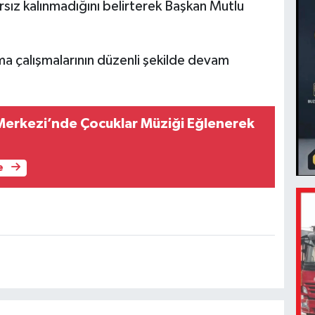
rsız kalınmadığını belirterek Başkan Mutlu
ma çalışmalarının düzenli şekilde devam
l Merkezi’nde Çocuklar Müziği Eğlenerek
e