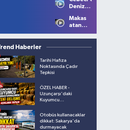
Büyüledi:
Yaralı!
Deniz
Kartpostallık
Sezonu
Manzaralar
Makas
Tüm
Oluştu
atan
Güzelliğiyle
sürücüye
Devam
10 bin
Ediyor
lira ceza
Trend Haberler
Tarihi Hafıza
Noktasında Çadır
Tepkisi
ÖZEL HABER -
Uzunçarşı'daki
Kuyumcu
Soruşturmasında Yeni
Gelişme!
Otobüs kullanacaklar
dikkat: Sakarya'da
durmayacak