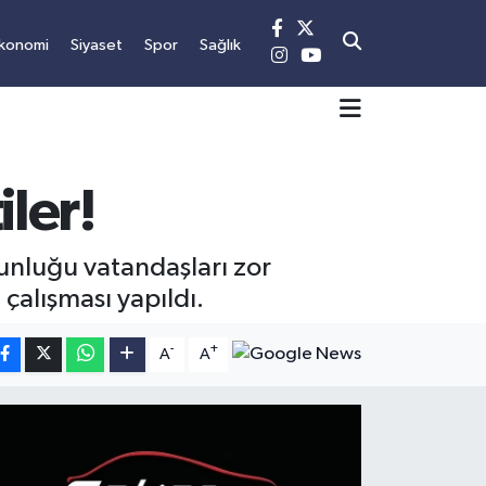
konomi
Siyaset
Spor
Sağlık
iler!
ğunluğu vatandaşları zor
çalışması yapıldı.
-
+
A
A