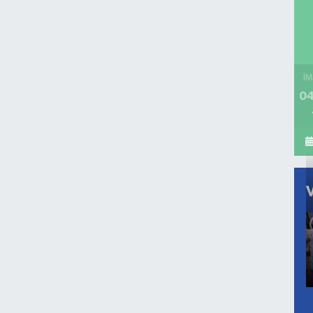
İM
04