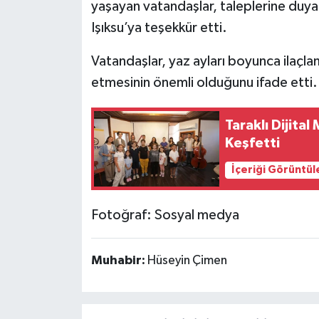
yaşayan vatandaşlar, taleplerine duya
Işıksu’ya teşekkür etti.
Vatandaşlar, yaz ayları boyunca ilaçla
etmesinin önemli olduğunu ifade etti.
Taraklı Dijita
Keşfetti
İçeriği Görüntül
Fotoğraf: Sosyal medya
Muhabir:
Hüseyin Çimen