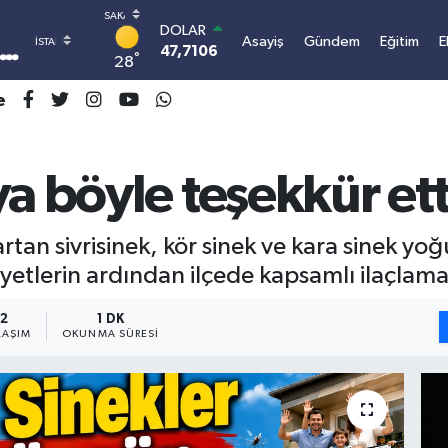
DOLAR
Asayiş
Gündem
Eğitim
E
47,7106
0.17
°
28
EURO
55,1652
0.27
e
STERLİN
64,4046
0.35
GRAM ALTIN
a böyle teşekkür ett
6618.49
2.12
BİST100
13.773
-19
BITCOIN
tan sivrisinek, kör sinek ve kara sinek yo
3.107.393,42
1.2
etlerin ardından ilçede kapsamlı ilaçlama 
2
1 DK
LAŞIM
OKUNMA SÜRESI