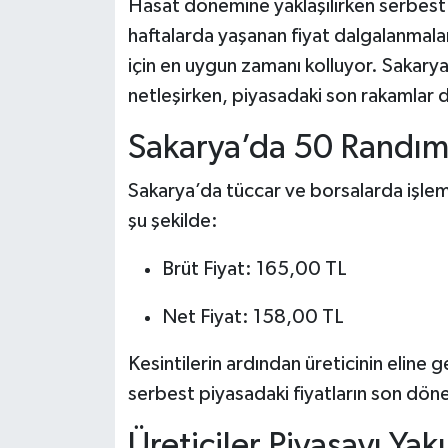
Hasat dönemine yaklaşılırken serbest p
haftalarda yaşanan fiyat dalgalanmalar
için en uygun zamanı kolluyor. Sakarya
netleşirken, piyasadaki son rakamlar d
Sakarya’da 50 Randım
Sakarya’da tüccar ve borsalarda işlem 
şu şekilde:
Brüt Fiyat: 165,00 TL
Net Fiyat: 158,00 TL
Kesintilerin ardından üreticinin eline 
serbest piyasadaki fiyatların son dö
Üreticiler Piyasayı Ya