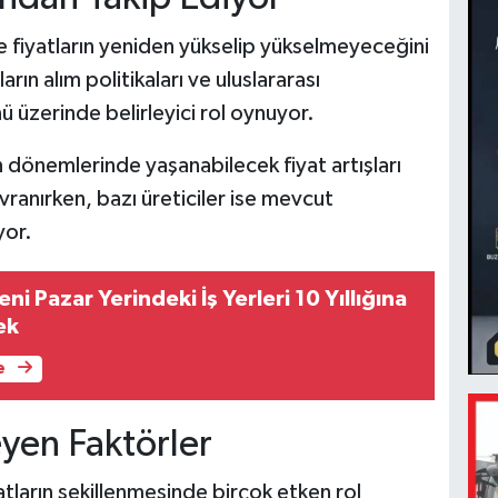
de fiyatların yeniden yükselip yükselmeyeceğini
rın alım politikaları ve uluslararası
nü üzerinde belirleyici rol oynuyor.
n dönemlerinde yaşanabilecek fiyat artışları
ranırken, bazı üreticiler ise mevcut
yor.
ni Pazar Yerindeki İş Yerleri 10 Yıllığına
ek
e
leyen Faktörler
tların şekillenmesinde birçok etken rol