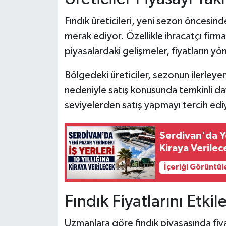
Fındık üreticileri, yeni sezon öncesin
merak ediyor. Özellikle ihracatçı firmala
piyasalardaki gelişmeler, fiyatların yö
Bölgedeki üreticiler, sezonun ilerleye
nedeniyle satış konusunda temkinli dav
seviyelerden satış yapmayı tercih edi
Serdivan'da Ye
Kiraya Verilec
İçeriği Görüntül
Fındık Fiyatlarını Etki
Uzmanlara göre fındık piyasasında fiya