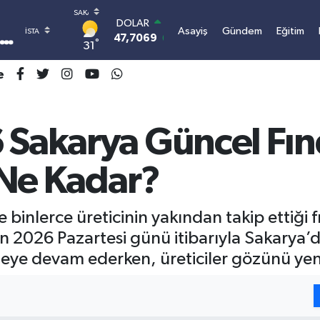
DOLAR
Asayiş
Gündem
Eğitim
47,7069
0.17
°
31
EURO
55,0265
0.01
e
STERLİN
64,1897
0.02
GRAM ALTIN
6618.49
2.12
 Sakarya Güncel Fınd
BİST100
13.887
64
k Ne Kadar?
BITCOIN
3.070.441,21
-0.76
binlerce üreticinin yakından takip ettiği f
ran 2026 Pazartesi günü itibarıyla Sakarya’d
eye devam ederken, üreticiler gözünü yenid