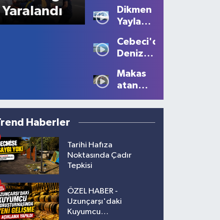
Kavgası
Yaralandı
Dikmen
Kanlı
Yaylası'nda
Bitti: 1
Sis
Ölü, 2
Cebeci'de
Büyüledi:
Yaralı!
Deniz
Kartpostallık
Sezonu
Manzaralar
Makas
Tüm
Oluştu
atan
Güzelliğiyle
sürücüye
Devam
10 bin
Ediyor
lira ceza
Trend Haberler
Tarihi Hafıza
Noktasında Çadır
Tepkisi
ÖZEL HABER -
Uzunçarşı'daki
Kuyumcu