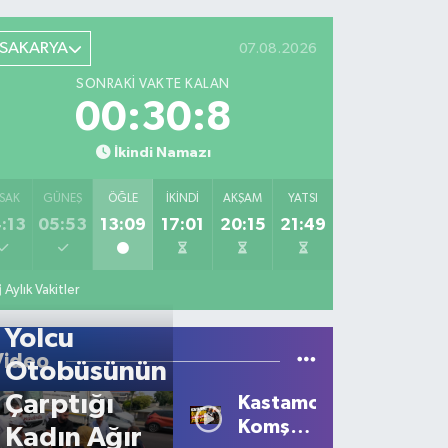
SAKARYA
07.08.2026
SONRAKI VAKTE KALAN
00:30:8
İkindi Namazı
SAK
GÜNEŞ
ÖĞLE
İKINDI
AKŞAM
YATSI
:13
05:53
13:09
17:01
20:15
21:49
Aylık Vakitler
Yolcu
Video
Otobüsünün
Çarptığı
Kastamonu'da
Komşu
Kadın Ağır