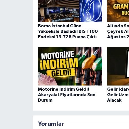
Borsa İstanbul Güne
Altında S
Yükselişle Başladı! BIST 100
Çeyrek Alt
Endeksi 13.728 Puana Çıktı
Ağustos 
Motorine İndirim Geldi!
Gelir İdar
Akaryakıt Fiyatlarında Son
Gelir Uzm
Durum
Alacak
Yorumlar