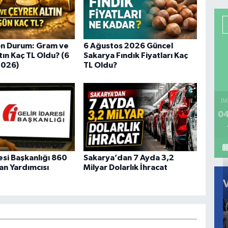
on Durum: Gram ve
6 Ağustos 2026 Güncel
ın Kaç TL Oldu? (6
Sakarya Fındık Fiyatları Kaç
2026)
TL Oldu?
İM
04
esi Başkanlığı 860
Sakarya’dan 7 Ayda 3,2
an Yardımcısı
Milyar Dolarlık İhracat