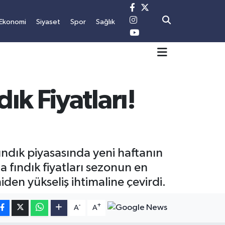
Ekonomi
Siyaset
Spor
Sağlık
ık Fiyatları!
ındık piyasasında yeni haftanın
a fındık fiyatları sezonun en
en yükseliş ihtimaline çevirdi.
-
+
A
A