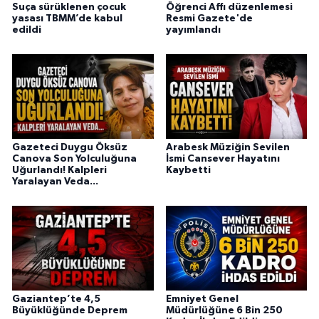
Suça sürüklenen çocuk
Öğrenci Affı düzenlemesi
yasası TBMM’de kabul
Resmi Gazete'de
edildi
yayımlandı
Gazeteci Duygu Öksüz
Arabesk Müziğin Sevilen
Canova Son Yolculuğuna
İsmi Cansever Hayatını
Uğurlandı! Kalpleri
Kaybetti
Yaralayan Veda...
Gaziantep’te 4,5
Emniyet Genel
Büyüklüğünde Deprem
Müdürlüğüne 6 Bin 250