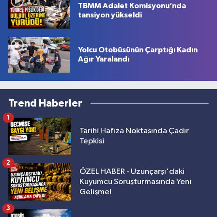
TBMM Adalet Komisyonu’nda
tansiyon yükseldi
Yolcu Otobüsünün Çarptığı Kadın
Ağır Yaralandı
Trend Haberler
1
Tarihi Hafıza Noktasında Çadır
Tepkisi
2
ÖZEL HABER - Uzunçarşı'daki
Kuyumcu Soruşturmasında Yeni
Gelişme!
3