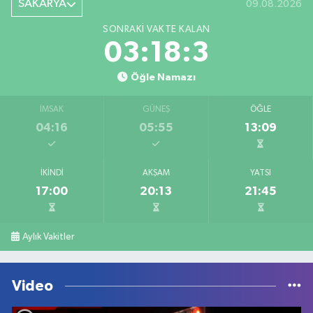
SAKARYA
09.08.2026
SONRAKI VAKTE KALAN
03:18:3
Öğle Namazı
İMSAK
GÜNEŞ
ÖĞLE
04:16
05:55
13:09
İKINDI
AKŞAM
YATSI
17:00
20:13
21:45
Aylık Vakitler
Video