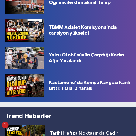
Öğrencilerden akımlı talep
TBMM Adalet Komisyonu’nda
tansiyon yükseldi
Yolcu Otobüsünün Çarptığı Kadın
Ağır Yaralandı
Kastamonu'da Komşu Kavgası Kanlı
Bitti: 1 Ölü, 2 Yaralı!
Trend Haberler
1
Tarihi Hafıza Noktasında Çadır