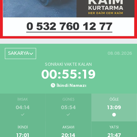
SAKARYA
08.08.2026
SONRAKI VAKTE KALAN
00:55:19
İkindi Namazı
İMSAK
GÜNEŞ
ÖĞLE
04:14
05:54
13:09
İKINDI
AKŞAM
YATSI
17:01
20:14
21:47