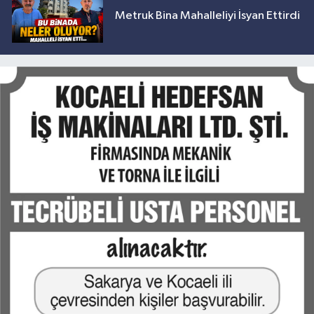
Metruk Bina Mahalleliyi İsyan Ettirdi