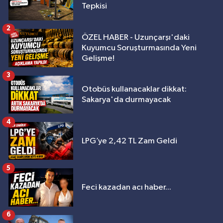
Tepkisi
2
ÖZEL HABER - Uzunçarşı'daki
Kuyumcu Soruşturmasında Yeni
Gelişme!
3
Otobüs kullanacaklar dikkat:
Sakarya'da durmayacak
4
LPG’ye 2,42 TL Zam Geldi
5
Feci kazadan acı haber...
6