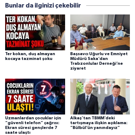
Bunlar da ilginizi çekebilir
Ter kokan, duş almayan
Başsavcı Uğurlu ve Emniyet
kocaya tazminat şoku
Müdürü Saka’dan
Trabzonlular Derneği’ne
ziyaret
Uzmanlardan çocuklar için
Alkaş’tan TBMM’deki
“güvenli telefon” çağrısı:
tartışmaya ilişkin açıklama:
Ekran süresi gençlerde 7
“Bülbül’ün yanındayız”
saate ulaştı