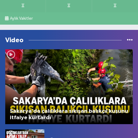
Aylık Vakitler
Video
Sakarya’da çalılıklara sıkışan balıkçıl kuşunu
itfaiye kurtardı