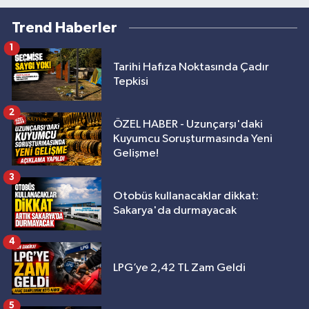
Trend Haberler
1
Tarihi Hafıza Noktasında Çadır
Tepkisi
2
ÖZEL HABER - Uzunçarşı'daki
Kuyumcu Soruşturmasında Yeni
Gelişme!
3
Otobüs kullanacaklar dikkat:
Sakarya'da durmayacak
4
LPG’ye 2,42 TL Zam Geldi
5