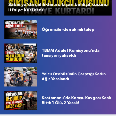
Sakarya’da çalılıklara sıkışan balıkçıl kuşunu
itfaiye kurtardı
Öğrencilerden akımlı talep
TBMM Adalet Komisyonu’nda
tansiyon yükseldi
Yolcu Otobüsünün Çarptığı Kadın
Ağır Yaralandı
Kastamonu'da Komşu Kavgası Kanlı
Bitti: 1 Ölü, 2 Yaralı!