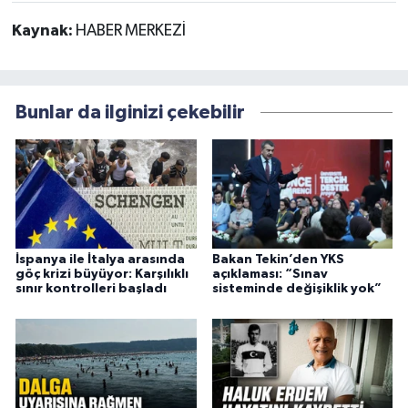
Kaynak:
HABER MERKEZİ
Bunlar da ilginizi çekebilir
İspanya ile İtalya arasında
Bakan Tekin’den YKS
göç krizi büyüyor: Karşılıklı
açıklaması: “Sınav
sınır kontrolleri başladı
sisteminde değişiklik yok”