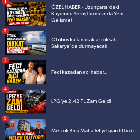
1
ÖZEL HABER - Uzunçarşı'daki
Kuyumcu Soruşturmasında Yeni
Gelişme!
2
Otobüs kullanacaklar dikkat:
Sakarya'da durmayacak
3
Feci kazadan acı haber...
4
LPG’ye 2,42 TL Zam Geldi
5
Metruk Bina Mahalleliyi İsyan Ettirdi