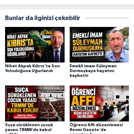
Bunlar da ilginizi çekebilir
Nihat Akpak Kıbrıs’ta Son
Emekli imam Süleyman
Yolculuğuna Uğurlandı
Durmuşkaya hayatını
kaybetti
Suça sürüklenen çocuk
Öğrenci Affı düzenlemesi
yasası TBMM’de kabul
Resmi Gazete'de