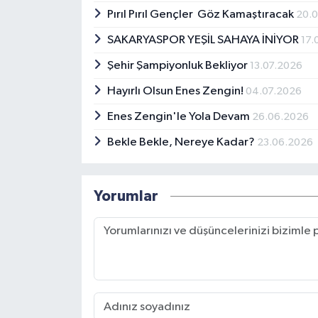
Pırıl Pırıl Gençler Göz Kamaştıracak
20.
SAKARYASPOR YEŞİL SAHAYA İNİYOR
17.
Şehir Şampiyonluk Bekliyor
13.07.2026
Hayırlı Olsun Enes Zengin!
04.07.2026
Enes Zengin'le Yola Devam
26.06.2026
Bekle Bekle, Nereye Kadar?
23.06.2026
Yorumlar