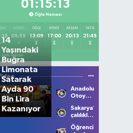
01:15:13
Öğle Namazı
SAK
GÜNEŞ
ÖĞLE
İKINDI
AKŞAM
YATSI
:16
05:55
13:09
17:00
20:13
21:45
14
Yaşındaki
Aylık Vakitler
Buğra
Limonata
Video
Satarak
Ayda 90
Anadolu
Otoyolu’nda
Bin Lira
Feci
Kazanıyor
Sakarya’da
Kaza:
çalılıklara
Motosiklet
sıkışan
Sürücüsü
Öğrencilerden
balıkçıl
Hayatını