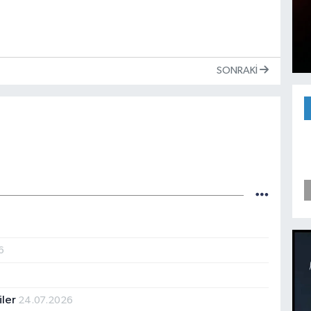
SONRAKI
6
iler
24.07.2026