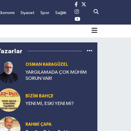
Ekonomi
Siyaset
Spor
Sağlık
Yazarlar
OSMAN KARAGÜZEL
YARGILAMADA ÇOK MÜHİM
SORUN VAR!
BİZİM BAHÇE
YENİ Mİ, ESKİ YENİ Mİ?
RAHMİ ÇAPA