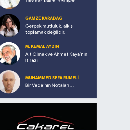
Taraftar Takımı Bekliyor
GAMZE KARADAĞ
Gerçek mutluluk, alkış
toplamak değildir.
M. KEMAL AYDIN
Ait Olmak ve Ahmet Kaya’nın
İtirazı
MUHAMMED SEFA RUMELİ
Bir Veda’nın Notaları…