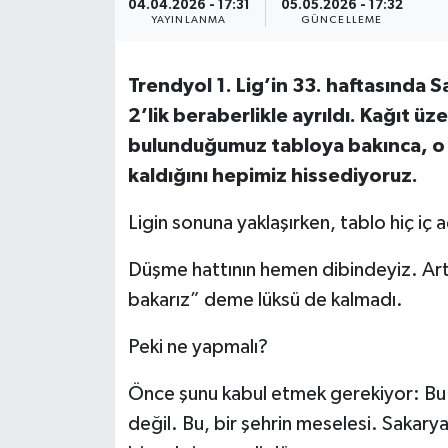
04.04.2026 - 17:31
05.05.2026 - 17:32
YAYINLANMA
GÜNCELLEME
Trendyol 1. Lig’in 33. haftasında 
2’lik beraberlikle ayrıldı. Kağıt 
bulunduğumuz tabloya bakınca, o b
kaldığını hepimiz hissediyoruz.
Ligin sonuna yaklaşırken, tablo hiç iç 
Düşme hattının hemen dibindeyiz. Art
bakarız” deme lüksü de kalmadı.
Peki ne yapmalı?
Önce şunu kabul etmek gerekiyor: Bu
değil. Bu, bir şehrin meselesi. Saka