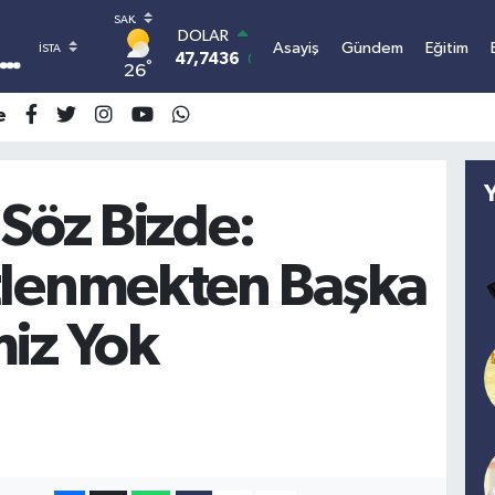
DOLAR
Asayiş
Gündem
Eğitim
47,7436
0.18
°
26
EURO
55,2510
0.32
e
STERLİN
64,4811
0.38
GRAM ALTIN
6660.55
0
 Söz Bizde:
BİST100
13.779
-14
lenmekten Başka
BITCOIN
3.095.741,30
-0.15
iz Yok