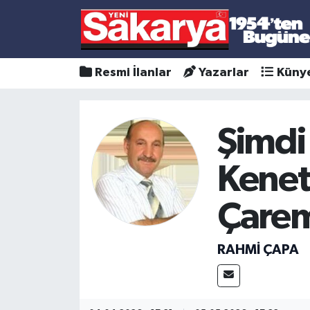
Resmi İlanlar
Yazarlar
Küny
Şimdi
Kenet
Çarem
RAHMİ ÇAPA