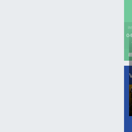
İM
04