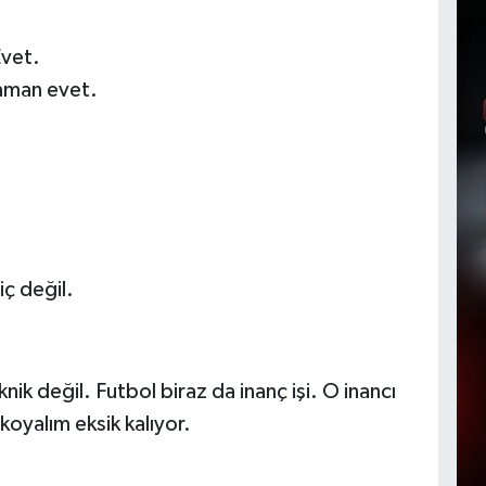
Evet.
aman evet.
ç değil.
ik değil. Futbol biraz da inanç işi. O inancı
oyalım eksik kalıyor.