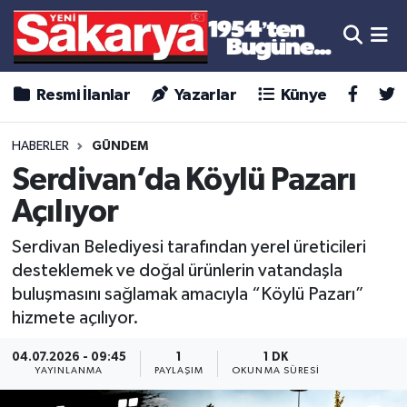
Resmi İlanlar
Yazarlar
Künye
HABERLER
GÜNDEM
Serdivan’da Köylü Pazarı
Açılıyor
Serdivan Belediyesi tarafından yerel üreticileri
desteklemek ve doğal ürünlerin vatandaşla
buluşmasını sağlamak amacıyla “Köylü Pazarı”
hizmete açılıyor.
04.07.2026 - 09:45
1
1 DK
YAYINLANMA
PAYLAŞIM
OKUNMA SÜRESI