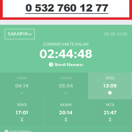
SAKARYA
08.08.2026
SONRAKI VAKTE KALAN
02:44:48
İkindi Namazı
İMSAK
GÜNEŞ
ÖĞLE
04:14
05:54
13:09
İKINDI
AKŞAM
YATSI
17:01
20:14
21:47