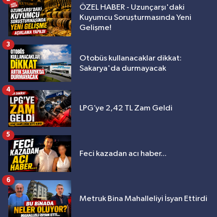
ÖZEL HABER - Uzunçarşı'daki
Kuyumcu Soruşturmasında Yeni
Gelişme!
3
Otobüs kullanacaklar dikkat:
Sakarya'da durmayacak
4
LPG’ye 2,42 TL Zam Geldi
5
Feci kazadan acı haber...
6
Metruk Bina Mahalleliyi İsyan Ettirdi