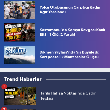
Yolcu Otobüsünün Çarptığı Kadın
Ağır Yaralandı
Kastamonu'da Komşu Kavgası Kanlı
Bitti: 1 Ölü, 2 Yaralı!
Dikmen Yaylası'nda Sis Büyüledi:
Kartpostallık Manzaralar Oluştu
Trend Haberler
1
Tarihi Hafıza Noktasında Çadır
Tepkisi
2