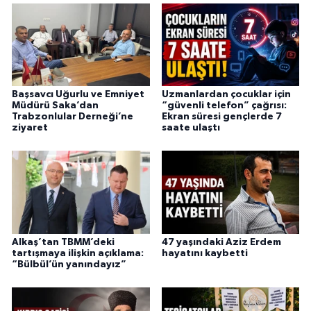
Başsavcı Uğurlu ve Emniyet
Uzmanlardan çocuklar için
Müdürü Saka’dan
“güvenli telefon” çağrısı:
Trabzonlular Derneği’ne
Ekran süresi gençlerde 7
ziyaret
saate ulaştı
Alkaş’tan TBMM’deki
47 yaşındaki Aziz Erdem
tartışmaya ilişkin açıklama:
hayatını kaybetti
“Bülbül’ün yanındayız”