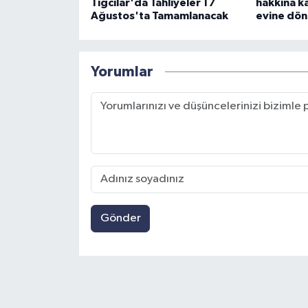
Tığcılar'da Tahliyeler 17
hakkına k
Ağustos'ta Tamamlanacak
evine dön
Yorumlar
Gönder