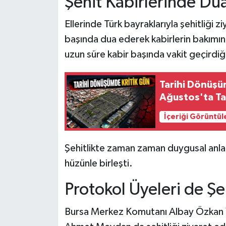
Şehit Kabirlerinde Dua
Ellerinde Türk bayraklarıyla şehitliği 
başında dua ederek kabirlerin bakımını 
uzun süre kabir başında vakit geçirdiğ
Tarihi Dönüşüm
Ağustos'ta T
İçeriği Görüntül
Şehitlikte zaman zaman duygusal anla
hüzünle birleşti.
Protokol Üyeleri de Şeh
Bursa Merkez Komutanı Albay Özkan Y