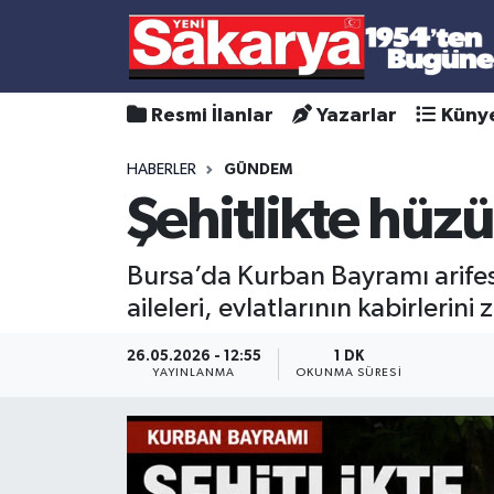
Resmi İlanlar
Yazarlar
Küny
HABERLER
GÜNDEM
Şehitlikte hü
Bursa’da Kurban Bayramı arifes
aileleri, evlatlarının kabirlerini
26.05.2026 - 12:55
1 DK
YAYINLANMA
OKUNMA SÜRESI