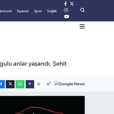
konomi
Siyaset
Spor
Sağlık
gulu anlar yaşandı. Şehit
-
+
A
A