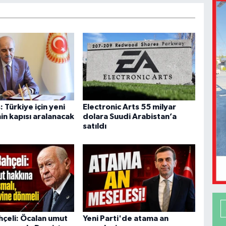
 Türkiye için yeni
Electronic Arts 55 milyar
in kapısı aralanacak
dolara Suudi Arabistan’a
satıldı
hçeli: Öcalan umut
Yeni Parti'de atama an