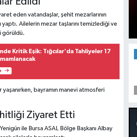
lar Edildi
ziyaret eden vatandaşlar, şehit mezarlarının
yaptı. Ailelerin mezar taşlarını temizlediği ve
i görüldü.
de Kritik Eşik: Tığcılar'da Tahliyeler 17
amamlanacak
e
r yaşanırken, bayramın manevi atmosferi
itliği Ziyaret Etti
enigün ile Bursa ASAL Bölge Başkanı Albay