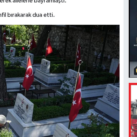
rek ailelerle bayramlaştı.
fil bırakarak dua etti.