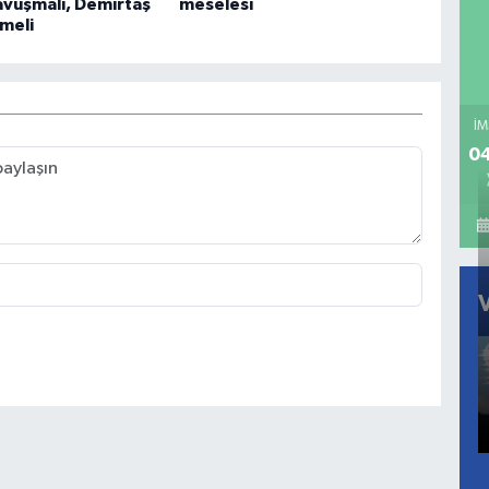
avuşmalı, Demirtaş
meselesi
meli
İM
04