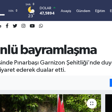
DOLAR
Asayiş
Gündem
Eğitim
E
47,5894
0.08
°
23
EURO
55,0398
-0.02
e
STERLİN
64,1581
0.16
GRAM ALTIN
6508.83
4.44
zünlü bayramlaşma
BİST100
13.703
11
BITCOIN
inde Pınarbaşı Garnizon Şehitliği’nde duy
3.089.873,87
1.32
 ziyaret ederek dualar etti.