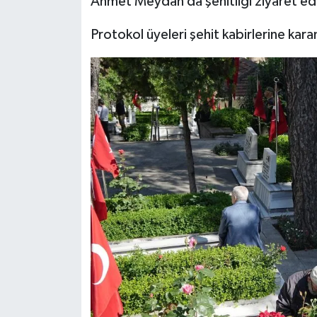
Ahmet Meydan da şehitliği ziyaret ede
Protokol üyeleri şehit kabirlerine karan