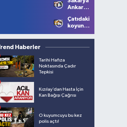
Sakarya'dan
10 bin
Ediyor
Ankara'ya
lira ceza
Filistin
Çatıdaki
çağrısı
koyunu
görenler
gözlerine
inanamadı!
Trend Haberler
Tarihi Hafıza
Noktasında Çadır
Tepkisi
Kızılay’dan Hasta İçin
Kan Bağışı Çağrısı
O kuyumcuyu bu kez
polis açtı!