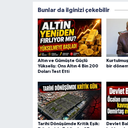
Bunlar da ilginizi çekebilir
Altın ve Gümüşte Güçlü
Kurtulmuş:
Yükseliş: Ons Altın 4 Bin 200
bir dönem
Doları Test Etti
Tarihi Dönüşümde Kritik Eşik:
Devlet Ba