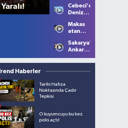
Sis
Yaralı!
Cebeci'de
Büyüledi:
Deniz
Kartpostallık
Sezonu
Manzaralar
Makas
Tüm
Oluştu
atan
Güzelliğiyle
sürücüye
Devam
Sakarya'dan
10 bin
Ediyor
Ankara'ya
lira ceza
Filistin
çağrısı
Trend Haberler
Tarihi Hafıza
Noktasında Çadır
Tepkisi
O kuyumcuyu bu kez
polis açtı!