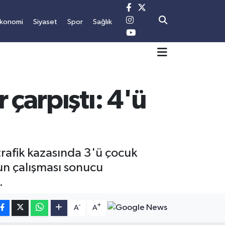
konomi
Siyaset
Spor
Sağlık
 çarpıştı: 4'ü
trafik kazasında 3'ü çocuk
ğun çalışması sonucu
.
-
+
A
A