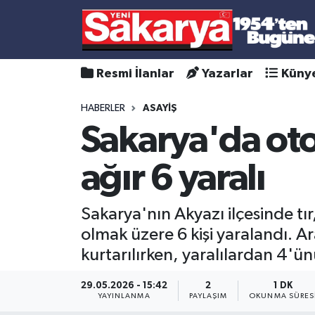
Resmi İlanlar
Yazarlar
Küny
HABERLER
ASAYİŞ
Sakarya'da otom
ağır 6 yaralı
Sakarya'nın Akyazı ilçesinde tı
olmak üzere 6 kişi yaralandı. Ar
kurtarılırken, yaralılardan 4'ü
29.05.2026 - 15:42
2
1 DK
YAYINLANMA
PAYLAŞIM
OKUNMA SÜRES