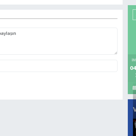
İM
04