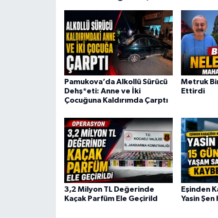
Pamukova’da Alkollü Sürücü
Metruk Bin
Dehş*eti: Anne ve İki
Ettirdi
Çocuğuna Kaldırımda Çarptı
3,2 Milyon TL Değerinde
Eşinden K
Kaçak Parfüm Ele Geçirild
Yasin Şen 