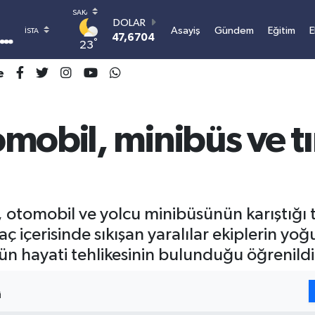
DOLAR
Asayiş
Gündem
Eğitim
E
47,6704
0
°
23
EURO
55,0406
-0.08
e
STERLİN
64,2143
0
GRAM ALTIN
6500.87
0.12
obil, minibüs ve tır
BİST100
13.799
70
BITCOIN
3.081.603,11
0.16
r, otomobil ve yolcu minibüsünün karıştığı 
aç içerisinde sıkışan yaralılar ekiplerin yo
nün hayati tehlikesinin bulunduğu öğrenildi
I