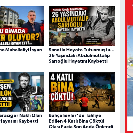
a Mahalleliyi İsyan
Sanatla Hayata Tutunmuştu...
26 Yaşındaki Abdulmuttalip
Sarıoğlu Hayatını Kaybetti
araciğer Nakli Olan
Bahçelievler'de Tahliye
Hayatını Kaybetti
Edilen 4 Katlı Bina Çöktü!
Olası Facia Son Anda Önlendi