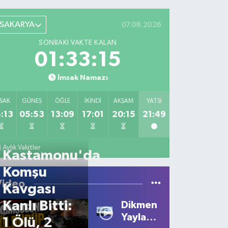
SAKARYA
07.08.2026
SONRAKI VAKTE KALAN
01:33:15
İmsak Namazı
SAK
GÜNEŞ
ÖĞLE
İKINDI
AKŞAM
YATSI
:13
05:53
13:09
17:01
20:15
21:49
Aylık Vakitler
Kastamonu'da
Komşu
Video
Kavgası
Kanlı Bitti:
Dikmen
Yaylası'nda
1 Ölü, 2