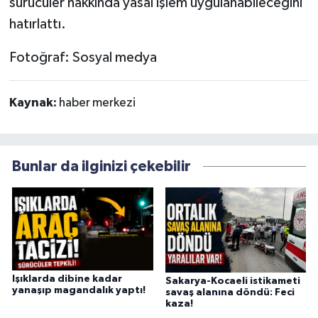
sürücüler hakkında yasal işlem uygulanabileceğini
hatırlattı.
Fotoğraf: Sosyal medya
Kaynak:
haber merkezi
Bunlar da ilginizi çekebilir
Işıklarda dibine kadar
Sakarya-Kocaeli istikameti
yanaşıp magandalık yaptı!
savaş alanına döndü: Feci
kaza!