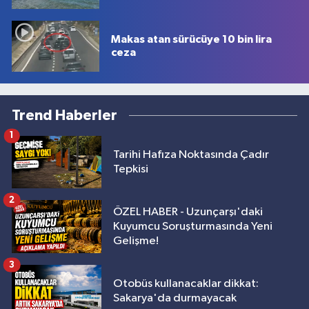
Makas atan sürücüye 10 bin lira
ceza
Trend Haberler
1
Tarihi Hafıza Noktasında Çadır
Tepkisi
2
ÖZEL HABER - Uzunçarşı'daki
Kuyumcu Soruşturmasında Yeni
Gelişme!
3
Otobüs kullanacaklar dikkat:
Sakarya'da durmayacak