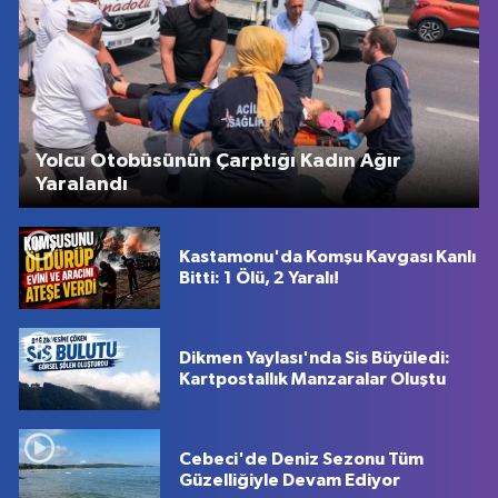
Yolcu Otobüsünün Çarptığı Kadın Ağır
Yaralandı
Kastamonu'da Komşu Kavgası Kanlı
Bitti: 1 Ölü, 2 Yaralı!
Dikmen Yaylası'nda Sis Büyüledi:
Kartpostallık Manzaralar Oluştu
Cebeci'de Deniz Sezonu Tüm
Güzelliğiyle Devam Ediyor