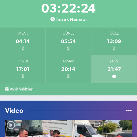
03:22:24
İmsak Namazı
İMSAK
GÜNEŞ
ÖĞLE
04:14
05:54
13:09
İKINDI
AKŞAM
YATSI
17:01
20:14
21:47
Aylık Vakitler
Video