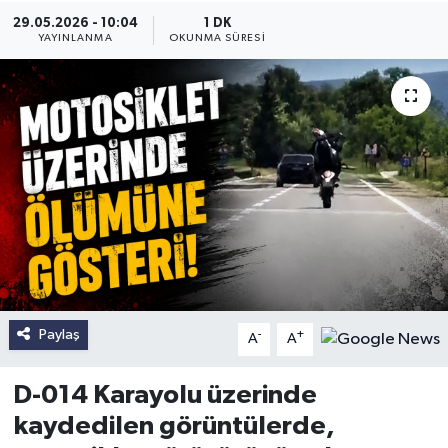
29.05.2026 - 10:04
1 DK
YAYINLANMA
OKUNMA SÜRESI
Paylaş
-
+
A
A
D-014 Karayolu üzerinde
kaydedilen görüntülerde,