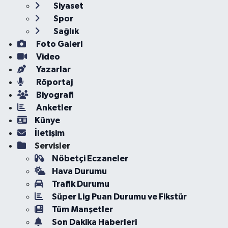
Siyaset
Spor
Sağlık
Foto Galeri
Video
Yazarlar
Röportaj
Biyografi
Anketler
Künye
İletişim
Servisler
Nöbetçi Eczaneler
Hava Durumu
Trafik Durumu
Süper Lig Puan Durumu ve Fikstür
Tüm Manşetler
Son Dakika Haberleri