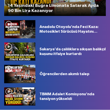
14 Yaşındaki Buğra Limonata Satarak Ayda
90 Bin Lira Kazanıyor
Anadolu Otoyolu’nda Feci Kaza:
Motosiklet Sürücüsü Hayatını
Kaybetti
Sakarya’da çalılıklara sıkışan balıkçıl
kuşunu itfaiye kurtardı
Öğrencilerden akımlı talep
TBMM Adalet Komisyonu’nda
tansiyon yükseldi