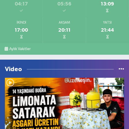
04:17
05:56
13:09
İKINDI
AKŞAM
YATSI
17:00
20:11
21:44
Aylık Vakitler
Video