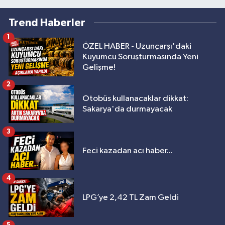
Trend Haberler
1
ÖZEL HABER - Uzunçarşı'daki
Kuyumcu Soruşturmasında Yeni
Gelişme!
2
Otobüs kullanacaklar dikkat:
Sakarya'da durmayacak
3
Feci kazadan acı haber...
4
LPG’ye 2,42 TL Zam Geldi