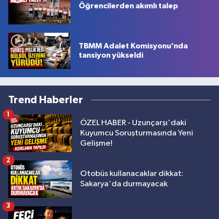
Öğrencilerden akımlı talep
TBMM Adalet Komisyonu’nda
tansiyon yükseldi
Trend Haberler
1
ÖZEL HABER - Uzunçarşı'daki
Kuyumcu Soruşturmasında Yeni
Gelişme!
2
Otobüs kullanacaklar dikkat:
Sakarya'da durmayacak
3