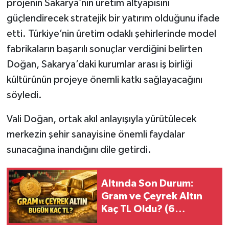
projenin Sakarya’nın üretim altyapısını
güçlendirecek stratejik bir yatırım olduğunu ifade
etti. Türkiye’nin üretim odaklı şehirlerinde model
fabrikaların başarılı sonuçlar verdiğini belirten
Doğan, Sakarya’daki kurumlar arası iş birliği
kültürünün projeye önemli katkı sağlayacağını
söyledi.
Vali Doğan, ortak akıl anlayışıyla yürütülecek
merkezin şehir sanayisine önemli faydalar
sunacağına inandığını dile getirdi.
Altında Son Durum:
Gram ve Çeyrek Altın
Kaç TL Oldu? (6
Ağustos 2026)