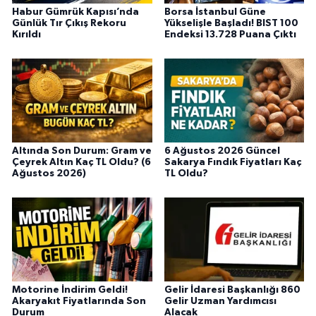
Habur Gümrük Kapısı’nda
Borsa İstanbul Güne
Günlük Tır Çıkış Rekoru
Yükselişle Başladı! BIST 100
Kırıldı
Endeksi 13.728 Puana Çıktı
Altında Son Durum: Gram ve
6 Ağustos 2026 Güncel
Çeyrek Altın Kaç TL Oldu? (6
Sakarya Fındık Fiyatları Kaç
Ağustos 2026)
TL Oldu?
Motorine İndirim Geldi!
Gelir İdaresi Başkanlığı 860
Akaryakıt Fiyatlarında Son
Gelir Uzman Yardımcısı
Durum
Alacak