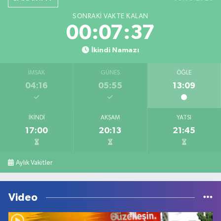
SONRAKI VAKTE KALAN
00:07:37
İkindi Namazı
İMSAK
GÜNEŞ
ÖĞLE
04:16
05:55
13:09
İKINDI
AKŞAM
YATSI
17:00
20:13
21:45
Aylık Vakitler
Video