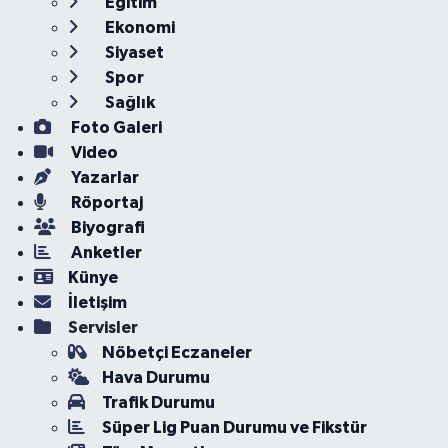
Eğitim
Ekonomi
Siyaset
Spor
Sağlık
Foto Galeri
Video
Yazarlar
Röportaj
Biyografi
Anketler
Künye
İletişim
Servisler
Nöbetçi Eczaneler
Hava Durumu
Trafik Durumu
Süper Lig Puan Durumu ve Fikstür