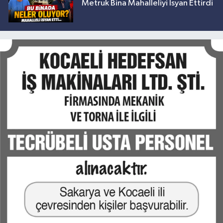
Metruk Bina Mahalleliyi İsyan Ettirdi