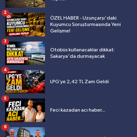
2
ÖZEL HABER - Uzunçarşı'daki
Kuyumcu Soruşturmasında Yeni
Gelişme!
3
Otobüs kullanacaklar dikkat:
Sakarya'da durmayacak
4
LPG’ye 2,42 TL Zam Geldi
5
Feci kazadan acı haber...
6