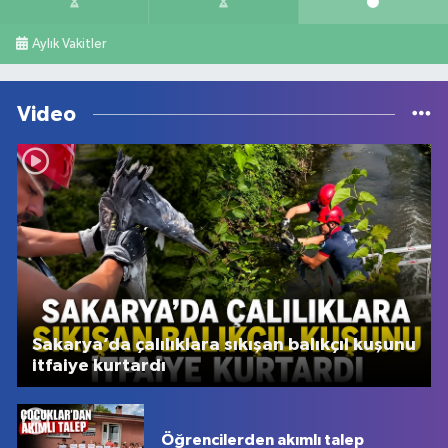
Aylık Vakitler
Video
Sakarya’da çalılıklara sıkışan balıkçıl kuşunu
itfaiye kurtardı
Öğrencilerden akımlı talep