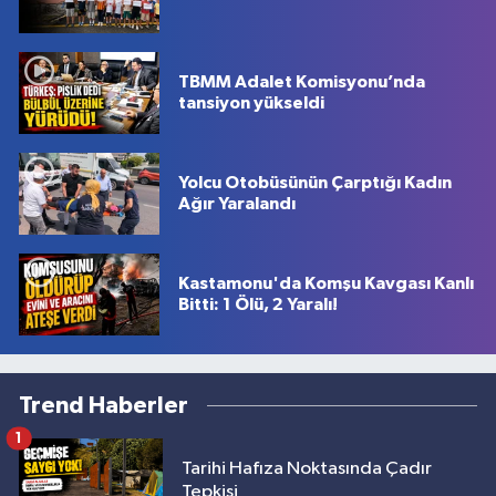
TBMM Adalet Komisyonu’nda
tansiyon yükseldi
Yolcu Otobüsünün Çarptığı Kadın
Ağır Yaralandı
Kastamonu'da Komşu Kavgası Kanlı
Bitti: 1 Ölü, 2 Yaralı!
Trend Haberler
1
Tarihi Hafıza Noktasında Çadır
Tepkisi