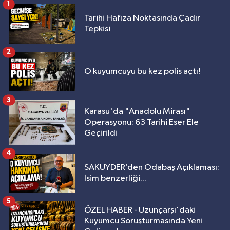
1
Tarihi Hafıza Noktasında Çadır
Tepkisi
2
O kuyumcuyu bu kez polis açtı!
3
Karasu'da "Anadolu Mirası"
Operasyonu: 63 Tarihi Eser Ele
Geçirildi
4
SAKUYDER’den Odabaş Açıklaması:
İsim benzerliği...
5
ÖZEL HABER - Uzunçarşı'daki
Kuyumcu Soruşturmasında Yeni