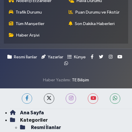
Nöbetçi Eczaneler
Hava Durumu
Trafik Durumu
Puan Durumu ve Fikstür
Tüm Manşetler
Son Dakika Haberleri
Haber Arşivi
Resmi İlanlar
Yazarlar
Künye
Haber Yazılımı:
TE Bilişim
Ana Sayfa
Kategoriler
Resmi İlanlar