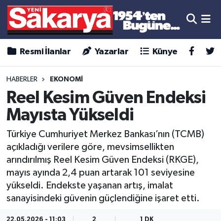
Resmi İlanlar
Yazarlar
Künye
HABERLER
EKONOMİ
Reel Kesim Güven Endeksi
Mayısta Yükseldi
Türkiye Cumhuriyet Merkez Bankası’nın (TCMB)
açıkladığı verilere göre, mevsimsellikten
arındırılmış Reel Kesim Güven Endeksi (RKGE),
mayıs ayında 2,4 puan artarak 101 seviyesine
yükseldi. Endekste yaşanan artış, imalat
sanayisindeki güvenin güçlendiğine işaret etti.
22.05.2026 - 11:03
2
1 DK