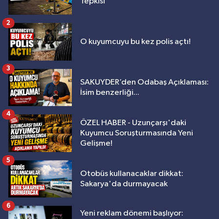
Tepkisi
2
O kuyumcuyu bu kez polis açtı!
3
SAKUYDER’den Odabaş Açıklaması:
İsim benzerliği...
4
ÖZEL HABER - Uzunçarşı'daki
Kuyumcu Soruşturmasında Yeni
Gelişme!
5
Otobüs kullanacaklar dikkat:
Sakarya'da durmayacak
6
Yeni reklam dönemi başlıyor: