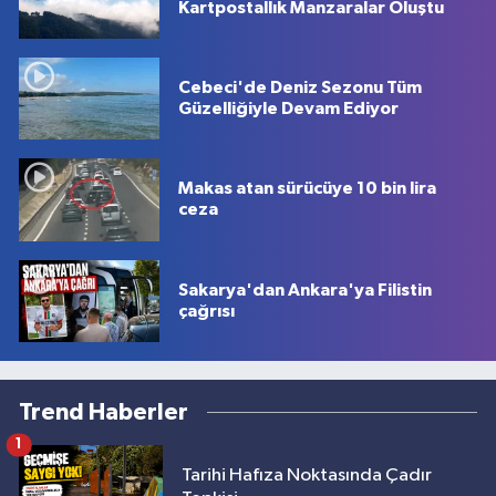
Kartpostallık Manzaralar Oluştu
Cebeci'de Deniz Sezonu Tüm
Güzelliğiyle Devam Ediyor
Makas atan sürücüye 10 bin lira
ceza
Sakarya'dan Ankara'ya Filistin
çağrısı
Trend Haberler
1
Tarihi Hafıza Noktasında Çadır