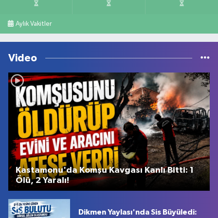
Aylık Vakitler
Video
Kastamonu'da Komşu Kavgası Kanlı Bitti: 1
Ölü, 2 Yaralı!
Dikmen Yaylası'nda Sis Büyüledi: