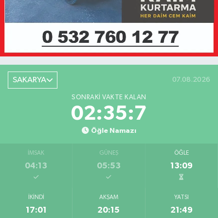
SAKARYA
07.08.2026
SONRAKI VAKTE KALAN
02:35:7
Öğle Namazı
İMSAK
GÜNEŞ
ÖĞLE
04:13
05:53
13:09
İKINDI
AKŞAM
YATSI
17:01
20:15
21:49