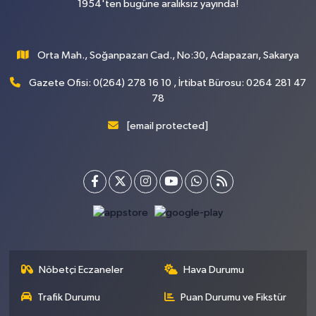
1954'ten bugüne aralıksız yayında!
Orta Mah., Soğanpazarı Cad., No:30, Adapazarı, Sakarya
Gazete Ofisi: 0(264) 278 16 10 , İrtibat Bürosu: 0264 281 47
78
[email protected]
Nöbetçi Eczaneler
Hava Durumu
Trafik Durumu
Puan Durumu ve Fikstür