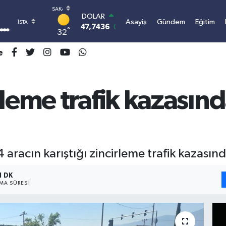
DOLAR
Asayiş
Gündem
Eğitim
47,7436
0.18
°
32
EURO
55,2510
0.32
e
STERLİN
64,4811
0.38
GRAM ALTIN
6660.55
0.03
leme trafik kazasında
BİST100
13.779
-14
BITCOIN
3.100.664,03
-0.18
racın karıştığı zincirleme trafik kazasında 
1 DK
A SÜRESI