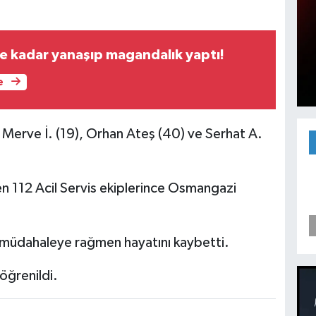
ne kadar yanaşıp magandalık yaptı!
e
e Merve İ. (19), Orhan Ateş (40) ve Serhat A.
len 112 Acil Servis ekiplerince Osmangazi
 müdahaleye rağmen hayatını kaybetti.
 öğrenildi.