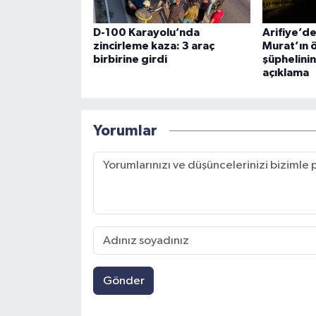
D-100 Karayolu’nda
Arifiye’de
zincirleme kaza: 3 araç
Murat’ın 
birbirine girdi
şüphelini
açıklama
Yorumlar
Gönder