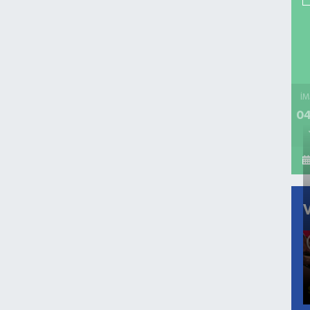
İM
04