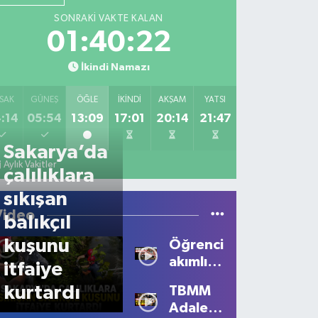
SONRAKI VAKTE KALAN
01:40:22
İkindi Namazı
SAK
GÜNEŞ
ÖĞLE
İKINDI
AKŞAM
YATSI
:14
05:54
13:09
17:01
20:14
21:47
Sakarya’da
Aylık Vakitler
çalılıklara
sıkışan
Video
balıkçıl
kuşunu
Öğrencilerden
akımlı
itfaiye
talep
kurtardı
TBMM
Adalet